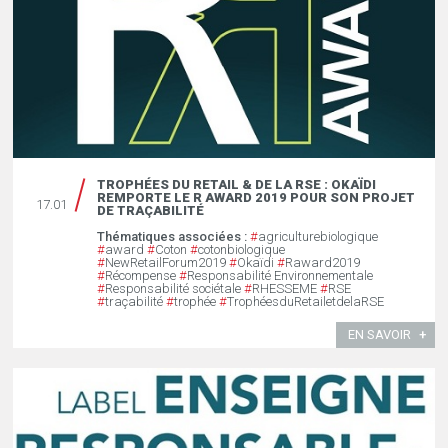
TROPHÉES DU RETAIL & DE LA RSE : OKAÏDI
REMPORTE LE R AWARD 2019 POUR SON PROJET
17.01
DE TRAÇABILITÉ
Thématiques associées :
#
agriculturebiologique
#
award
#
Coton
#
cotonbiologique
#
NewRetailForum2019
#
Okaïdi
#
Raward2019
#
Récompense
#
Responsabilité Environnementale
#
Responsabilité sociétale
#
RHESSEME
#
RSE
#
traçabilité
#
trophée
#
TrophéesduRetailetdelaRSE
EN SAVOIR