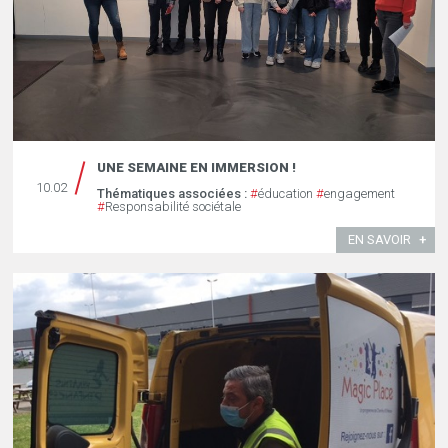
UNE SEMAINE EN IMMERSION !
10.02
Thématiques associées :
#
éducation
#
engagement
#
Responsabilité sociétale
EN SAVOIR