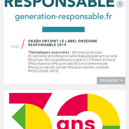
OKAÏDI OBTIENT LE LABEL ENSEIGNE
RESPONSABLE 2019
17.01
Thématiques associées :
#
bonnespratiques
#
ClubGénérationResponsable
#
developpementdurable
#
Ecologie
#
EnseigneResponsable2019
#
label
#
Okaïdi
#
Récompense
#
Responsabilité Environnementale
#
Responsabilité sociale
#
Responsabilité sociétale
#
RHESSEME
#
RSE
EN SAVOIR