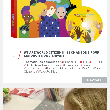
WE ARE WORLD CITIZENS : 12 CHANSONS POUR
LES DROITS DE L’ENFANT
5.12
Thématiques associées :
#
30ansCIDE
#
CIDE
#
CIDE30
#
droitsdesenfants
#
Joyvox
#
Livre audio
#
livrecd
#
livrejeunesse
#
Responsabilité sociétale
#
We Are World
Citizens
#
WeActForKids
EN SAVOIR