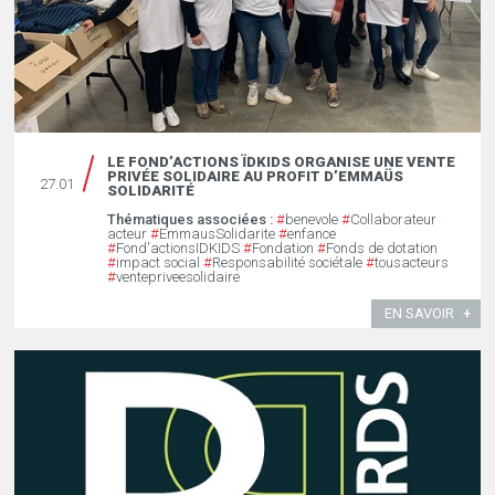
LE FOND’ACTIONS ÏDKIDS ORGANISE UNE VENTE
PRIVÉE SOLIDAIRE AU PROFIT D’EMMAÜS
27.01
SOLIDARITÉ
Thématiques associées :
#
benevole
#
Collaborateur
acteur
#
EmmausSolidarite
#
enfance
#
Fond'actionsIDKIDS
#
Fondation
#
Fonds de dotation
#
impact social
#
Responsabilité sociétale
#
tousacteurs
#
ventepriveesolidaire
EN SAVOIR