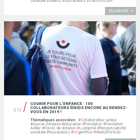
sociétale
#
talents
#
tousacteurs
#
transmission
EN SAVOIR
COURIR POUR L’ENFANCE : 100
COLLABORATEURS ÏDKIDS ENCORE AU RENDEZ-
2.12
VOUS EN 2019 !
Thématiques associées :
#
Collaborateur acteur
#
course solidaire
#
éducation
#
Fondation
#
Fondation
AnBer
#
Fonds de dotation
#
Ludopital
#
Responsabilité
sociétale
#
tousacteurs
#
UrgentRun
#
WeActForKids