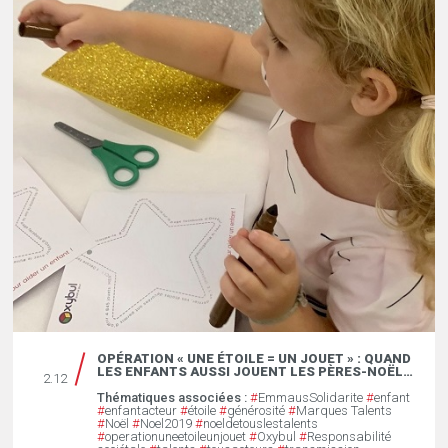
OPÉRATION « UNE ÉTOILE = UN JOUET » : QUAND
LES ENFANTS AUSSI JOUENT LES PÈRES-NOËL…
2.12
Thématiques associées :
#
EmmausSolidarite
#
enfant
#
enfantacteur
#
étoile
#
générosité
#
Marques Talents
#
Noël
#
Noel2019
#
noeldetouslestalents
#
operationuneetoileunjouet
#
Oxybul
#
Responsabilité