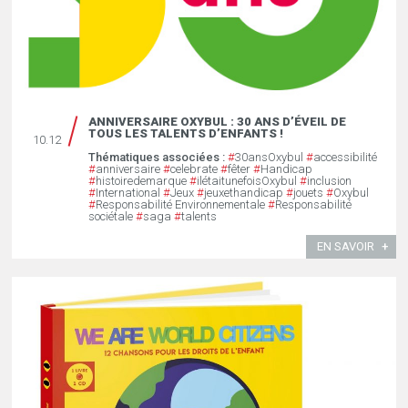
ANNIVERSAIRE OXYBUL : 30 ANS D’ÉVEIL DE
TOUS LES TALENTS D’ENFANTS !
10.12
Thématiques associées :
#
30ansOxybul
#
accessibilité
#
anniversaire
#
celebrate
#
fêter
#
Handicap
#
histoiredemarque
#
ilétaitunefoisOxybul
#
inclusion
#
International
#
Jeux
#
jeuxethandicap
#
jouets
#
Oxybul
#
Responsabilité Environnementale
#
Responsabilité
sociétale
#
saga
#
talents
EN SAVOIR