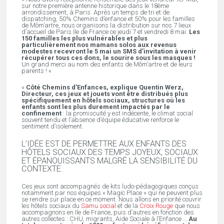
sur notre première antenne historique dans le 18ème
arrondissement, à Paris. Après un temps de tri et de
dispatching, 50% Chemins d’enfance et 50% pour les familles
de Môm’artre, nous organisons la distribution sur nos 7 lieux
d’accueil de Paris Ile de France ce jeudi 7 et vendredi 8 mai.
Les
150 familles les plus vulnérables et plus
particulièrement nos mamans solos aux revenus
modestes recevront le 5 mai un SMS d’invitation à venir
récupérer tous ces dons, le sourire sous les masques !
Un grand merci au nom des enfants de Môm’artre et de leurs
parents ! «
«
Côté Chemins d’Enfances, explique Quentin Werz,
Directeur,
ces jeux et jouets vont être distribués plus
spécifiquement en hôtels sociaux, structures où les
enfants sont les plus durement impactés par le
confinement
: la promiscuité y est indécente, le climat social
souvent tendu et l’absence d’équipe éducative renforce le
sentiment d’isolement.
L’IDÉE EST DE PERMETTRE AUX ENFANTS DES
HÔTELS SOCIAUX DES TEMPS JOYEUX, SOCIAUX
ET ÉPANOUISSANTS MALGRÉ LA SENSIBILITÉ DU
CONTEXTE.
Ces jeux sont accompagnés de kits ludo-pédagogiques conçus
notamment par nos équipes « Magic Place » qui ne peuvent plus
se rendre sur place en ce moment. Nous allons en priorité couvrir
les hôtels sociaux du
Samu social
et de la
Croix Rouge
que nous
accompagnons en Ile de France, puis d’autres en fonction des
autres collectes : CHU, migrants, Aide Sociale à l’Enfance …
Au