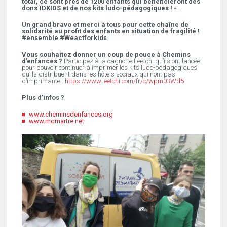
total, ce sont près de 1200 enfants qui bénéficieront des
dons ÏDKIDS et de nos kits ludo-pédagogiques !
« .
Un grand bravo et merci à tous pour cette chaîne de
solidarité au profit des enfants en situation de fragilité !
#ensemble #Weactforkids
Vous souhaitez donner un coup de pouce à Chemins
d’enfances ?
Participez à la cagnotte Leetchi qu’ils ont lancée
pour pouvoir continuer à imprimer les kits ludo-pédagogiques
qu’ils distribuent dans les hôtels sociaux qui n’ont pas
d’imprimante :
https://www.leetchi.com/fr/c/wpm03Wd5
Plus d’infos ?
www.cheminsdenfances.org
www.momartre.net