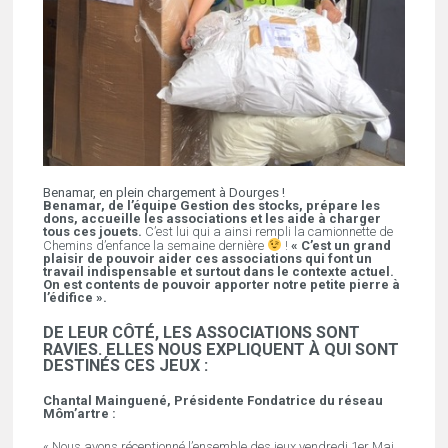
Benamar, en plein chargement à Dourges !
Benamar, de l’équipe Gestion des stocks, prépare les
dons, accueille les associations et les aide à charger
tous ces jouets.
C’est lui qui a ainsi rempli la camionnette de
Chemins d’enfance la semaine dernière
!
« C’est un grand
plaisir de pouvoir aider ces associations qui font un
travail indispensable et surtout dans le contexte actuel.
On est contents de pouvoir apporter notre petite pierre à
l’édifice ».
DE LEUR CÔTÉ, LES ASSOCIATIONS SONT
RAVIES. ELLES NOUS EXPLIQUENT À QUI SONT
DESTINÉS CES JEUX :
Chantal Mainguené, Présidente Fondatrice du réseau
Môm’artre :
« Nous avons réceptionné l’ensemble des jeux vendredi 1er Mai,