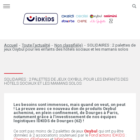
Toggle
navigation
Accueil
-
Toute l’actualité
-
Non classifié(e)
-
SOLIDAIRES : 2 palettes de
jeux Oxybul pour les enfants des hôtels sociaux et les mamans solos
SOLIDAIRES : 2 PALETTES DE JEUX OXYBUL POUR LES ENFANTS DES
HÔTELS SOCIAUX ET LES MAMANS SOLOS
Les besoins sont immenses, mais quand on veut, on peut
! La preuve avec ce nouveau don de produits Oxybul
acheminé, en plein confinement, de Dourges à Paris,
notamment grâce à l’investissement de nos équipes
logistiques ÏDKIDS de Dourges (62) !
Ce sont pas moins de 2 palettes de jeux
Oxybul
qui ont pu être
données à 2 associations soutenues par le
Fond’actions ÏDKIDS
:
Chemins d’Enfances
et
Môm’artre
.