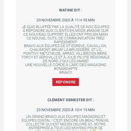
WATINE
DIT :
20 NOVEMBRE 2020 À 11 H 55 MIN
JE SUIS BLUFFÉE PAR LA QUALITÉ DE NOS ÉQUIPES
À RÉPONDRE AUX CLIENTS EN MODE #MAGIK SUR
CE NOUVEAU SUPPORT, ELLES ONT PRIS EN MAIN
CE NOUVEL OUTIL DE COMMUNICATION TRÈS
RAPIDEMENT!
BRAVO AUX ÉQUIPES DE ST EGRÈVE, CAVAILLON,
CHAUMONT, BRUAY LA BRUISSIÈRE, ST LO,
PONTIVY, METZ MUSE, ARRAS, VILLIERS EN BIÈRE,
TORCY ET AÉROVILLE ET À JULIE PILOTE RÉGIONALE
DE NORD 2 QUI LES ANIME!
UNE NOUVELLE CORDE À L’ARC DES MAGASINS
#ONSADAPTE
BRAVO!
RÉPONDRE
CLÉMENT DEMESTER
DIT :
23 NOVEMBRE 2020 À 10 H 15 MIN
UN GRAND BRAVO AUX ÉQUIPES MAGASINS ET
ÉQUIPES DIGITAL ! C’EST ENCORE UN BEAU TRAVAIL
COLLECTIF QUI EST MIS EN OEUVRE ICI. NOTRE
ENTREPRISE A TOUS LES MOYENS POUR SE