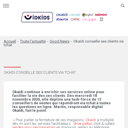
Toggle
navigation
Accueil
-
Toute l’actualité
-
Good News
-
Okaïdi conseille ses clients via
tchat
OKAÏDI CONSEILLE SES CLIENTS VIA TCHAT
Okaïdi continue à enrichir ses services online pour
faciliter la vie des ses clients. Dès mercredi 18
novembre 2020, elle déploie une task-force de 12
conseillers de ventes qui répondront via tchat à toutes
les questions en ligne. Martin, responsable digital
Okaïdi, fait le point.
» Pour pallier la fermeture de ses magasins,
Okaïdi
a multiplié
dès mi avril les services facilitateurs :
drive piéton
, click & collect,
rendez-vous personnalisés
en magasin, ventes au téléphone