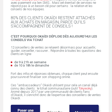
avec paiement via lien SMS… Mais cet éventail de services ne
répond pas à un besoin clé pour certains : la relation et les
conseils de nos équipes.
80% DES CLIENTS OKAÏDI RESTENT ATTACHÉS
AUX ACHATS EN MAGASIN, PARCE QU’ILS
S’ACCOMPAGNENT DE CONSEILS !
C’EST POURQUOI OKAÏDI DÉPLOIE DÈS AUJOURD’HUI LES
CONSEILS VIA TCHAT
12 conseillers de ventes se relaient désormais pour accueillir,
guider, conseiller, rassurer… Répondre à toutes les questions des
clients en ligne
de 9 à 21h en semaine
de 10 à 18h le dimanche
Fort des infos et réponses obtenues, chaque client peut ensuite
poursuivre et finaliser son shopping online.
Ces “ambassadeurs” Okaïdi utilisent pour cela un canal déjà
connu des clients : le tchat communautaire (outil
Tokywoky
).
Animé depuis 2017 par une communauté de clients fans
d’Okaïdi, il s’enrichit donc de l’expertise des conseillers de ventes
Okaïdi.