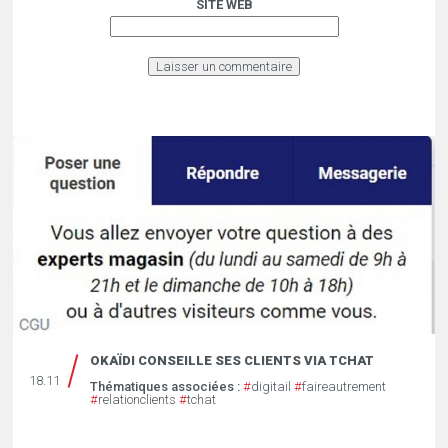
SITE WEB
OKAÏDI CONSEILLE SES CLIENTS VIA TCHAT
18.11
Thématiques associées :
#
digitail
#
faireautrement
#
relationclients
#
tchat