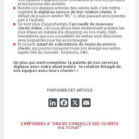
et les besoins des enfants.
Rendre nos équipes actrices des ventes web c’est mettre
vraiment
le digital au service de leur relation clients
. A
défaut de pouvoir vendre “IRL” ;), elles peuvent ainsi prendre
part à l’activité.
Ce sont plus d’opportunités d’
accueillir de nouveaux
clients online
, car nous allons bien évidemment prévenir les
plus frileux en matière d’e-shopping via nos mails, SMS,
newsletters que nos conseillers de ventes sont désormais
ainsi joignables pour les accompagner.
Et ce sont
autant de sollicitations de moins du service
clients
, qui pourra consacrer toute son énergie aux autres
sujets clés du moment : livraisons, SAV…
Un plus qui vient compléter la palette de nos services
digitaux avec notre atout maître : la relation #magik de
nos équipes avec leurs clients ! «
PARTAGER CET ARTICLE
LINKEDIN
FACEBOOK
X
EMAIL
2 RÉPONSES À “OKAÏDI CONSEILLE SES CLIENTS
VIA TCHAT”