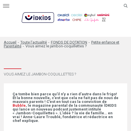
Toggle
navigation
Accueil
-
Toute l’actualité
-
FONDS DE DOTATION
-
Petite enfance et
Parentalité
-
Vous aimez le jambon-coquillettes ?
VOUS AIMEZ LE JAMBON-COQUILLETTES ?
Ça tombe bien parce qu’il n’y a rien d’autre dans le frigo!
Et la bonne nouvelle, c’est que cela ne fait pas de nous de
mauvais parents ! C’est en tout cas la conviction de
Bubble
, le magazine parental de la communauté ÏDKIDS
qui lance un nouveau podcast justement intitulé
« Jambon-Coquillettes ». L’idée ? la vie de famille… en
vrai ! Anne-Laure Troublé, fondatrice et rédactrice en
chef explique.