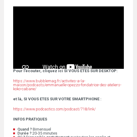
Pour l’écouter, cliquez ici SI VOUS ETES SUR DESKTOP:
https://www.bubblemag.fr/activites-a-la-
maison/podcasts/emmanuelle-opezzo-fondatrice-des-ateliers-
koko-cabane/
et là, SI VOUS ETES SUR VOTRE SMARTPHONE :
https://www.podcastics.com/podcast/718/link/
INFOS PRATIQUES
Quand ?
Bimensuel
Durée ?
20-35 minutes