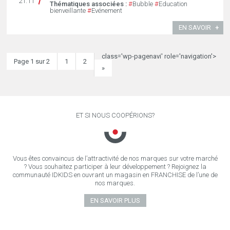
21.11
Thématiques associées :
#
Bubble
#
Education
bienveillante
#
Evénement
EN SAVOIR
class='wp-pagenavi' role='navigation'>
Page 1 sur 2
1
2
»
ET SI NOUS COOPÉRIONS?
Vous êtes convaincus de l’attractivité de nos marques sur votre marché
? Vous souhaitez participer à leur développement ? Rejoignez la
communauté IDKIDS en ouvrant un magasin en FRANCHISE de l’une de
nos marques.
EN SAVOIR PLUS