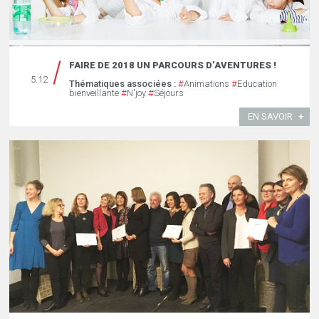
FAIRE DE 2018 UN PARCOURS D’AVENTURES !
5.12
Thématiques associées :
#
Animations
#
Education
bienveillante
#
N'joy
#
Séjours
EN SAVOIR