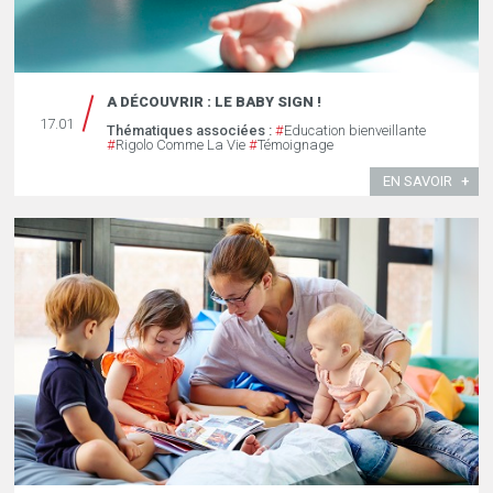
A DÉCOUVRIR : LE BABY SIGN !
17.01
Thématiques associées :
#
Education bienveillante
#
Rigolo Comme La Vie
#
Témoignage
EN SAVOIR