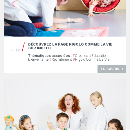
DÉCOUVREZ LA PAGE RIGOLO COMME LA VIE
SUR INDEED
11.12
Thématiques associées :
#
Crèches
#
Education
bienveillante
#
Recrutement
#
Rigolo Comme La Vie
EN SAVOIR