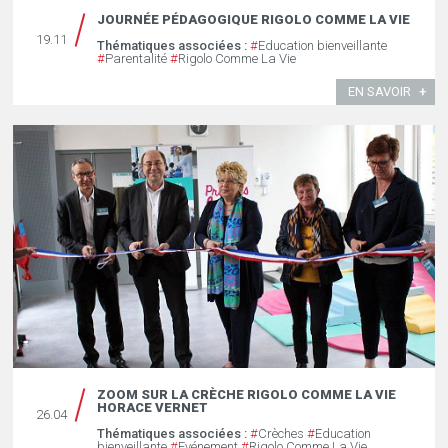
JOURNÉE PÉDAGOGIQUE RIGOLO COMME LA VIE
19.11
Thématiques associées :
#
Education bienveillante
#
Parentalité
#
Rigolo Comme La Vie
EN SAVOIR
ZOOM SUR LA CRÈCHE RIGOLO COMME LA VIE
HORACE VERNET
26.04
Thématiques associées :
#
Crèches
#
Education
bienveillante
#
Evénement
#
Rigolo Comme La Vie