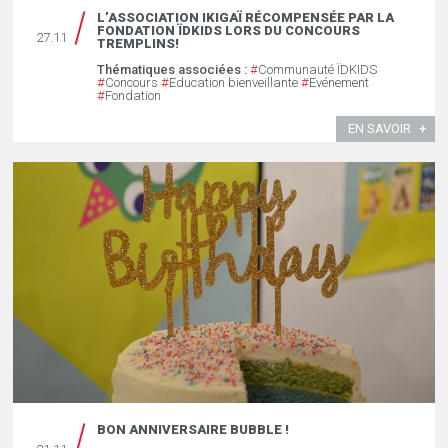
L’ASSOCIATION IKIGAÏ RÉCOMPENSÉE PAR LA
FONDATION ÏDKIDS LORS DU CONCOURS
27.11
TREMPLINS!
Thématiques associées :
#
Communauté ÏDKIDS
#
Concours
#
Education bienveillante
#
Evénement
#
Fondation
EN SAVOIR
BON ANNIVERSAIRE BUBBLE !