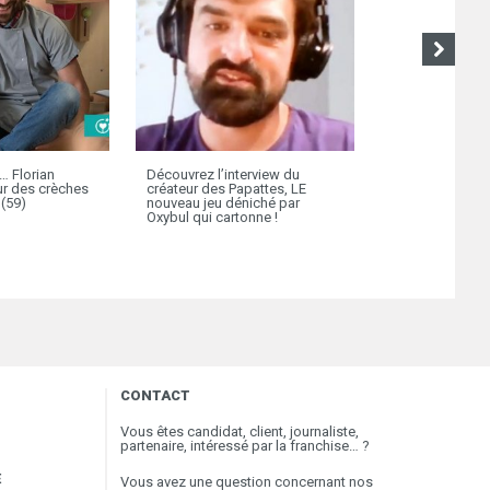
… Florian
Découvrez l’interview du
Rigolo Comme L
eur des crèches
créateur des Papattes, LE
Welcome bag g
(59)
nouveau jeu déniché par
solidaire aux p
Oxybul qui cartonne !
CONTACT
Vous êtes candidat, client, journaliste,
partenaire, intéressé par la franchise… ?
E
Vous avez une question concernant nos