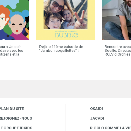
ur « Un soir
Déjà le 11ème épisode de
Rencontre avec
daire avec les
“Jambon coquillettes” !
Souille, Direct
tizens et la
RCLV d’Orchies 
!
PLAN DU SITE
OKAÏDI
REJOIGNEZ-NOUS
JACADI
LE GROUPE ÏDKIDS
RIGOLO COMME LA VI