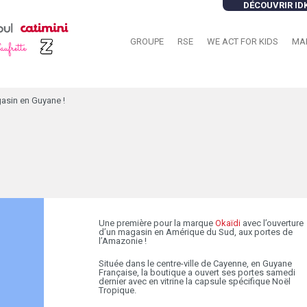
DÉCOUVRIR ID
GROUPE
RSE
WE ACT FOR KIDS
MA
asin en Guyane !
Une première pour la marque
Okaïdi
avec l’ouverture
d’un magasin en Amérique du Sud, aux portes de
l’Amazonie !
Située dans le centre-ville de Cayenne, en Guyane
Française, la boutique a ouvert ses portes samedi
dernier avec en vitrine la capsule spécifique Noël
Tropique.