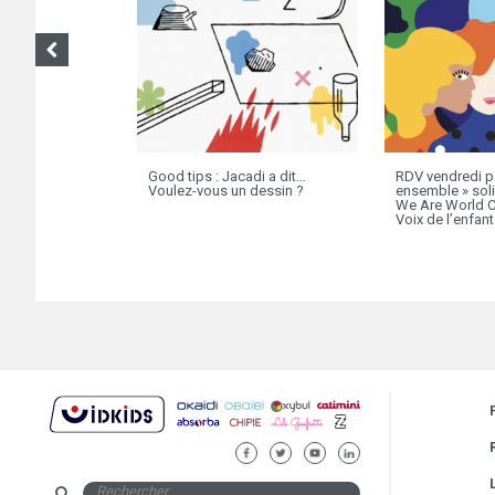
Good tips : Jacadi a dit…
RDV vendredi po
Voulez-vous un dessin ?
ensemble » soli
We Are World Ci
Voix de l’enfant 
FACEBOOK
TWITTER
YOUTUBE
LINKEDIN