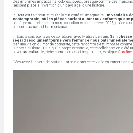
Des imprimés impactants, colorés, joyeux, presque comme des maisons,
laissent place à l’invention d’un paysage, d’une histoire.
Ici, tout est fait pour stimuler la curiosité et l’imaginaire.
Un vestiaire éd
contemporain, où les pièces parlent autant aux enfants qu’aux 
s’intègre naturellement à notre collection Automne-Hiver 2025, grâce à un
couleurs actuelle et harmonieuse.
« Nous avons été ravis de collaborer avec Matias Larraín.
Sa richesse 
regard résolument tourné vers l’enfance nous ont immédiateme
par une vision du monde optimiste, cette rencontre s’est imposée comme
l’univers d’Okaïdi. Plus qu’un projet artistique, cette collaboration a été u
ouverture culturelle, riche humainement et inspirante», explique
Caroline
Découvrez l’univers de Matias Larrain dans cette vidéo en immersion ave