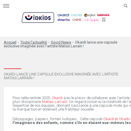
Toggle
navigation
Accueil
-
Toute l’actualité
-
Good News
-
Okaïdi lance une capsule
exclusive imaginée avec l’artiste Matias Larraín !
OKAÏDI LANCE UNE CAPSULE EXCLUSIVE IMAGINÉE AVEC L’ARTISTE
MATIAS LARRAÍN !
Pour cette rentrée 2025,
Okaïdi
a eu le plaisir de collaborer avec l’artiste 
pluri-discipinaire
Matias Larraín
. Un regard croisé où la créativité de l’
l’expertise de nos équipes, donnant naissance à une capsule mixte qui re
la marque tout en amenant une fraîcheur nouvelle.
Découpages, papiers, formes ludiques… Cette capsule
Okaïdi et Obaïbi
l’imaginaire des enfants, comme s’ils en étaient eux-mêmes les