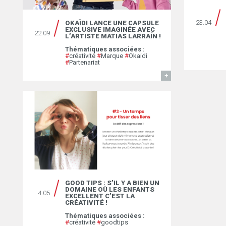
23.04
OKAÏDI LANCE UNE CAPSULE
EXCLUSIVE IMAGINÉE AVEC
22.09
L’ARTISTE MATIAS LARRAÍN !
Thématiques associées :
#
créativité
#
Marque
#
Okaidi
#
Partenariat
EN SAVOIR
GOOD TIPS : S’IL Y A BIEN UN
DOMAINE OÙ LES ENFANTS
4.05
EXCELLENT C’EST LA
CRÉATIVITÉ !
Thématiques associées :
#
créativité
#
goodtips