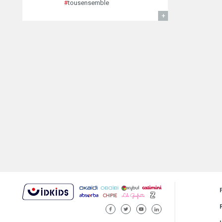
#
tousensemble
EN SAVOIR
FACEBOOK
TWITTER
YOUTUBE
LINKEDIN