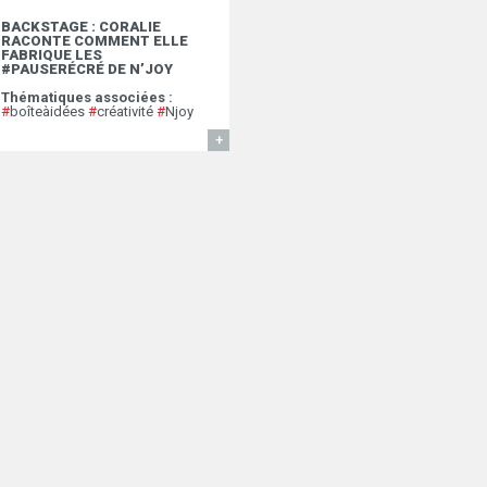
BACKSTAGE : CORALIE
RACONTE COMMENT ELLE
FABRIQUE LES
#PAUSERÉCRÉ DE N’JOY
Thématiques associées :
#
boîteàidées
#
créativité
#
Njoy
EN SAVOIR