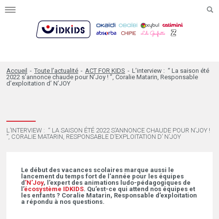
Toggle
navigation
Accueil
-
Toute l’actualité
-
ACT FOR KIDS
-
L’interview : “ La saison été
2022 s’annonce chaude pour N’Joy ! ”, Coralie Matarin, Responsable
d’exploitation d’ N’JOY
L’INTERVIEW : “ LA SAISON ÉTÉ 2022 S’ANNONCE CHAUDE POUR N’JOY !
”, CORALIE MATARIN, RESPONSABLE D’EXPLOITATION D’ N’JOY
Le début des vacances scolaires marque aussi le
lancement du temps fort de l’année pour les équipes
d
’N’Joy
, l’expert des animations ludo-pédagogiques de
l’
écosystème IDKIDS
. Qu’est-ce qui attend nos équipes et
les enfants ? Coralie Matarin, Responsable d’exploitation
a répondu à nos questions.