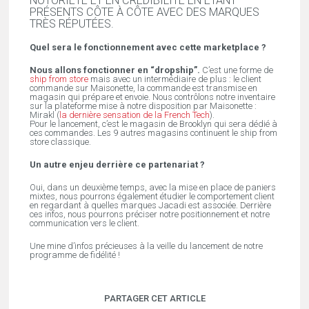
NOTORIÉTÉ ET EN CRÉDIBILITÉ EN ÉTANT
PRÉSENTS CÔTE À CÔTE AVEC DES MARQUES
TRÈS RÉPUTÉES.
Quel sera le fonctionnement avec cette marketplace ?
Nous allons fonctionner en “dropship”.
C’est une forme de
ship from store
mais avec un intermédiaire de plus : le client
commande sur Maisonette, la commande est transmise en
magasin qui prépare et envoie. Nous contrôlons notre inventaire
sur la plateforme mise à notre disposition par Maisonette :
Mirakl (
la dernière sensation de la French Tech
).
Pour le lancement, c’est le magasin de Brooklyn qui sera dédié à
ces commandes. Les 9 autres magasins continuent le ship from
store classique.
Un autre enjeu derrière ce partenariat ?
Oui, dans un deuxième temps, avec la mise en place de paniers
mixtes, nous pourrons également étudier le comportement client
en regardant à quelles marques Jacadi est associée. Derrière
ces infos, nous pourrons préciser notre positionnement et notre
communication vers le client.
Une mine d’infos précieuses à la veille du lancement de notre
programme de fidélité !
PARTAGER CET ARTICLE