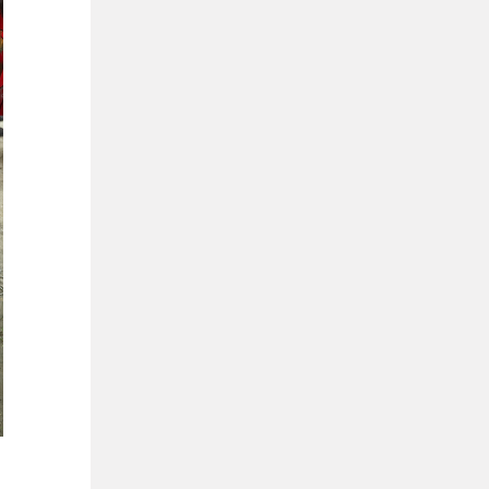
GASINS ! ￼