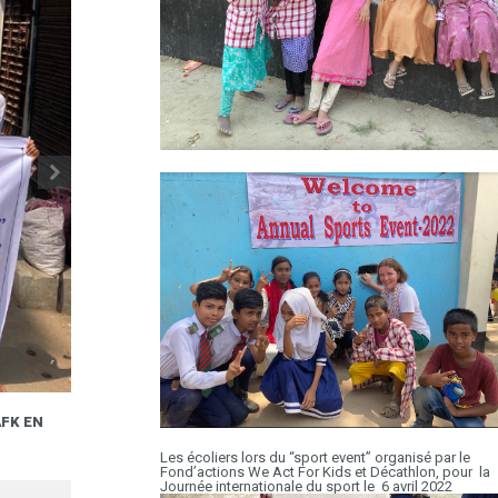
AFK EN
LE POST DU JOUR : L’ÉQUIPE DU FOND’ACTIO
MISSION AU BANGLADESH
8.04
Les écoliers lors du “sport event” organisé par le
Fond’actions We Act For Kids et Décathlon, pour la
Journée internationale du sport le 6 avril 2022