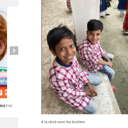
NS ! ￼
L’IDTROC LIVRES EST DE RETOUR DANS 53 MA
14.04
A la récré avec les écoliers