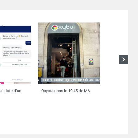
 se dote d’un
Oxybul dans le 19.45 de M6
Jacadi lance s
canadienne