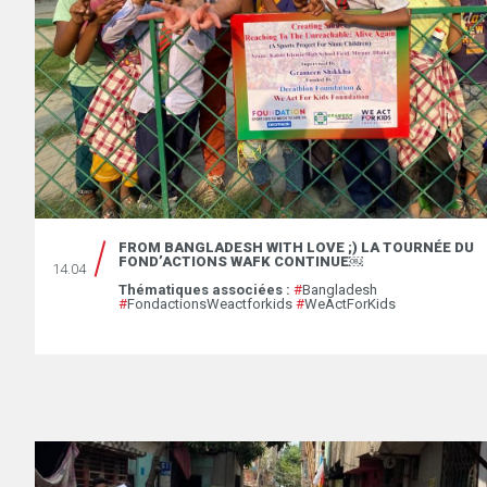
FROM BANGLADESH WITH LOVE ;) LA TOURNÉE DU
FOND’ACTIONS WAFK CONTINUE￼
14.04
Thématiques associées :
#
Bangladesh
#
FondactionsWeactforkids
#
WeActForKids