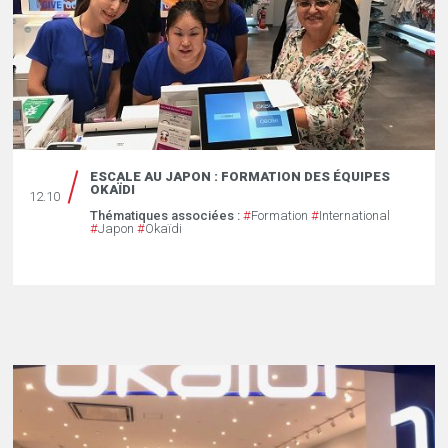
ESCALE AU JAPON : FORMATION DES ÉQUIPES
OKAÏDI
12.10
Thématiques associées :
#
Formation
#
International
#
Japon
#
Okaïdi