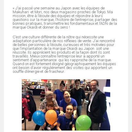
« J’ai passé une semaine au Japon avec les équipes de
Makuhari et Mori, nos deux magasins proches de Tokyo. Ma
mission, être à l’écoute des équipes et répondre à leurs
questions sur la marque, l’histoire de l’entreprise, partager des
bonnes pratiques, transmettre les fondamentaux et l’ADN de la
marque Okaïdi et donner du sens !
C’est une culture différente de la nôtre qui nécessite une
adaptation particulière de nos réflexes de vente. J’ai rencontré
de belles personnes à l’écoute, curieuses et très motivées pour
que l’implantation de la marque Okaïdi au Japon soit une
réussite. Ils apprécient les produits et la façon dont ils sont
travaillés. Mieux connaître l’entreprise leur a apporté un
sentiment d’appartenance qui les rapproche de la marque.
Quand on est fortement éloigné géographiquement les équipes
ont besoin d’avoir régulièrement des visites qui apportent un
souffle d’énergie et de fraicheur.