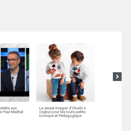
vedette aux
Le sweat imagier d’Obaibi x
Jacadi inaugure
r Paul Meilhat
Oxybul pour les touts petits:
Tachkent, capit
Iconique et Pédagogique
l’Ouzbékistan