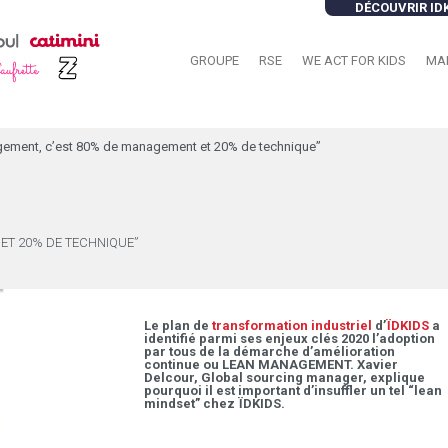
DÉCOUVRIR ID
GROUPE
RSE
WE ACT FOR KIDS
MA
nagement, c’est 80% de management et 20% de technique”
 ET 20% DE TECHNIQUE”
Le plan de
transformation industriel
d’
ÏDKIDS
a
identifié parmi ses enjeux clés 2020 l’adoption
par tous de la démarche d’amélioration
continue ou LEAN MANAGEMENT. Xavier
Delcour, Global sourcing manager, explique
pourquoi il est important d’insuffler un tel “lean
mindset” chez ÏDKIDS.