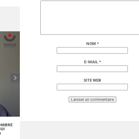
NOM
*
E-MAIL
*
SITE WEB
NOMBRE
INTERVIEW – “LA STRATÉGIE DE DIMINUTION
UI
DE NOS FOURNISSEURS NOUS PERMET AUJOU
16.04
A
D’AVOIR UNE VISION BEAUCOUP PLUS CLAIRE 
SITUATION”