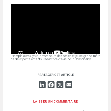
Exemple avec Sylvie, professeure des écoles et jeune grand-mère
de deux petits-enfants, rédactrice d’avis pour Consobaby.
PARTAGER CET ARTICLE
LINKEDIN
FACEBOOK
X
EMAIL
LAISSER UN COMMENTAIRE