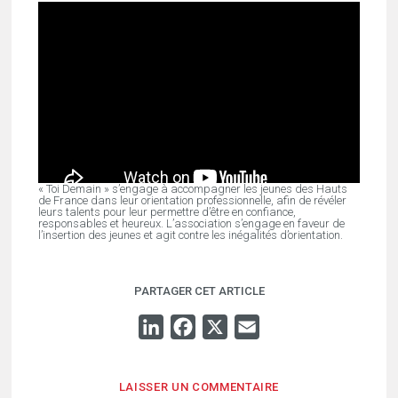
« Toi Demain » s’engage à accompagner les jeunes des Hauts
de France dans leur orientation professionnelle, afin de révéler
leurs talents pour leur permettre d’être en confiance,
responsables et heureux. L’association s’engage en faveur de
l’insertion des jeunes et agit contre les inégalités d’orientation.
PARTAGER CET ARTICLE
LINKEDIN
FACEBOOK
X
EMAIL
LAISSER UN COMMENTAIRE