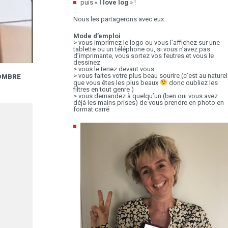
puis «
I love log
» !
Nous les partagerons avec eux.
Mode d’emploi
> vous imprimez le logo ou vous l’affichez sur une
tablette ou un téléphone ou, si vous n’avez pas
d’imprimante, vous sortez vos feutres et vous le
dessinez
> vous le tenez devant vous
> vous faites votre plus beau sourire (c’est au naturel
NOMBRE
GOOD NEWS VIDEO : “ON A ÉTÉ DÉBORDÉ PAR
que vous êtes les plus beaux
donc oubliez les
DE COMMANDES QUI SONT ARRIVÉES !”
21.04
filtres en tout genre )
> vous demandez à quelqu’un (ben oui vous avez
déjà les mains prises) de vous prendre en photo en
format carré