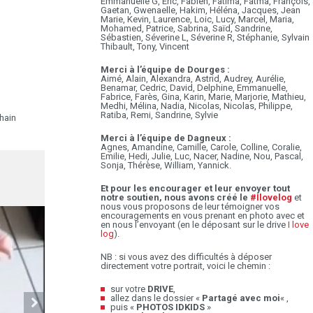
Emmanuelle G, Eric, Fabien, Fatima, Fatma, François,
Gaetan, Gwenaelle, Hakim, Héléna, Jacques, Jean
Marie, Kevin, Laurence, Loic, Lucy, Marcel, Maria,
Mohamed, Patrice, Sabrina, Saïd, Sandrine,
Sébastien, Séverine L, Séverine R, Stéphanie, Sylvain
Thibault, Tony, Vincent
Merci à l’équipe de Dourges :
Aimé, Alain, Alexandra, Astrid, Audrey, Aurélie,
Benamar, Cedric, David, Delphine, Emmanuelle,
Fabrice, Farès, Gina, Karin, Marie, Marjorie, Mathieu,
Medhi, Mélina, Nadia, Nicolas, Nicolas, Philippe,
Ratiba, Remi, Sandrine, Sylvie
hain
Merci à l’équipe de Dagneux :
Agnes, Amandine, Camille, Carole, Colline, Coralie,
Emilie, Hedi, Julie, Luc, Nacer, Nadine, Nou, Pascal,
Sonja, Thérèse, William, Yannick.
Et pour les encourager et leur envoyer tout
notre soutien, nous avons créé le
#Ilovelog
et
nous vous proposons de leur témoigner vos
encouragements en vous prenant en photo avec et
en nous l’envoyant (en le déposant sur le drive
I love
log
).
NB : si vous avez des difficultés à déposer
directement votre portrait, voici le chemin :
sur votre
DRIVE
,
allez dans le dossier «
Partagé avec moi
« ,
puis «
PHOTOS IDKIDS
»