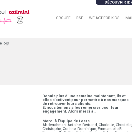
DÉCOUVRIR ID
GROUPE
RSE
WE ACT FOR KIDS
MA
 log!
Depuis plus d’une semaine maintenant, ils et
elles s’activent pour permettre à nos marques
de retrouver leurs clients.
Et nous tenions à les remercier pour leur
engagement. Alors merci à…
Merci à l’équipe de Leers :
Abderrahman, Antoine, Bertrand, Charlotte, Christelle
Christophe, Corinne, Dominique, Emmanuelle B,