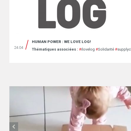
HUMAN POWER : WE LOVE LOG!
24.04
Thématiques associées :
#
ilovelog
#
Solidarité
#
supplyc