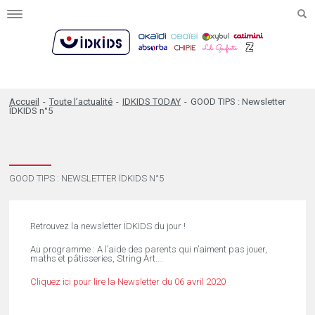
Toggle
navigation
Accueil
-
Toute l’actualité
-
IDKIDS TODAY
-
GOOD TIPS : Newsletter
ÏDKIDS n°5
GOOD TIPS : NEWSLETTER ÏDKIDS N°5
Retrouvez la newsletter ÏDKIDS du jour !
Au programme : A l’aide des parents qui n’aiment pas jouer,
maths et pâtisseries, String Art….
Cliquez ici pour lire la Newsletter du 06 avril 2020