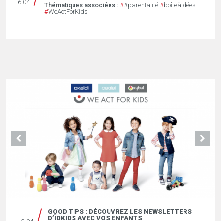
6.04
Thématiques associées :
#
#parentalité
#
boîteàidées
#
WeActForKids
GOOD TIPS : DÉCOUVREZ LES NEWSLETTERS
D’ÏDKIDS AVEC VOS ENFANTS