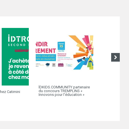
ÏDKIDS.COMMUNITY partenaire
du concours TREMPLINS «
chez Catimini
Initiative inspir
Innovons pour l’éducation »
partenaire Géor
son Beach Tou