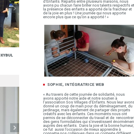
d’Enfants. Répartis entre plusieurs maisons, nous
avons pu chacun faire briller nos talents respectifs e
la présence des enfants a apporté de la fraicheur et
de la joie en plus ! Une journée qui nous apporte
encore plus que ce qu’on a apporté ! »
OXYBUL
JOURNÉE SOLIDAIRE POUR 20 COLLABORATE
AU SERVICE DE L’ASSOCIATION SOS VILLAGE
21.06
D’ENFANTS
SOPHIE, INTÉGRATRICE
WEB
« Au travers de cette journée de solidarité, nous
avons apporté notre aide et notre soutien à
l’association Sos Villages d’Enfants. Nous leur avon
donné un coup de main pour du déménagement, du
jardinage, mais également de partager des projets
créatifs avec les enfants. Ces moments nous ont
permis de se déconnecter du travail et de rencontrer
des gens formidables qui s’investissent énormémen
auprès des enfants. Dans la joie et la bonne humeur,
ce fut aussi l’occasion de mieux apprendre à
connaitre nos collègues dans un contexte différent.