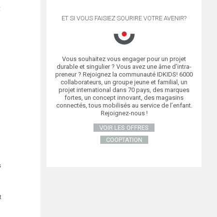
t
ET SI VOUS FAISIEZ SOURIRE VOTRE AVENIR?
Vous souhaitez vous engager pour un projet
durable et singulier ? Vous avez une âme d’intra-
preneur ? Rejoignez la communauté IDKIDS! 6000
collaborateurs, un groupe jeune et familial, un
URS OXYBUL
projet international dans 70 pays, des marques
S
fortes, un concept innovant, des magasins
connectés, tous mobilisés au service de l’enfant.
Rejoignez-nous !
VOIR LES OFFRES
COOPTATION
s
t