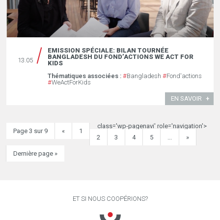
EMISSION SPÉCIALE: BILAN TOURNÉE
BANGLADESH DU FOND’ACTIONS WE ACT FOR
13.05
KIDS
Thématiques associées :
#
Bangladesh
#
Fond'actions
#
WeActForKids
EN SAVOIR
class='wp-pagenavi' role='navigation'>
Page 3 sur 9
«
1
2
3
4
5
...
»
Dernière page »
ET SI NOUS COOPÉRIONS?