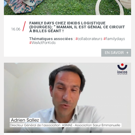
FAMILY DAYS CHEZ IDKIDS LOGISTIQUE
(DOURGES): “ MAMAN, IL EST GÉNIAL CE CIRCUIT
16.06
À BILLES GÉANT !
Thématiques associées :
#
collaborateurs
#
familydays
#
WeActForKids
EN SAVOIR