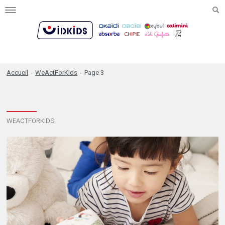
Toggle
navigation
Accueil
-
WeActForKids
-
Page 3
WEACTFORKIDS