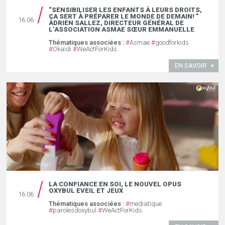
“SENSIBILISER LES ENFANTS À LEURS DROITS,
ÇA SERT À PRÉPARER LE MONDE DE DEMAIN! ”
16.06
ADRIEN SALLEZ, DIRECTEUR GÉNÉRAL DE
L’ASSOCIATION ASMAE SŒUR EMMANUELLE￼
Thématiques associées :
#
Asmae
#
goodforkids
#
Okaïdi
#
WeActForKids
EN SAVOIR
LA CONFIANCE EN SOI, LE NOUVEL OPUS
OXYBUL EVEIL ET JEUX
16.06
Thématiques associées :
#
mediatique
#
parolesdoxybul
#
WeActForKids