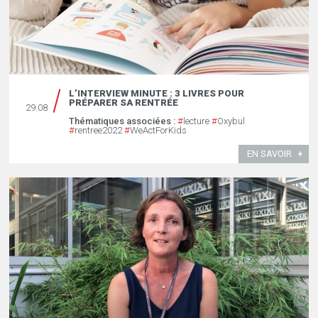
L’INTERVIEW MINUTE : 3 LIVRES POUR
PRÉPARER SA RENTRÉE
29.08
Thématiques associées :
#
lecture
#
Oxybul
#
rentree2022
#
WeActForKids
EN SAVOIR