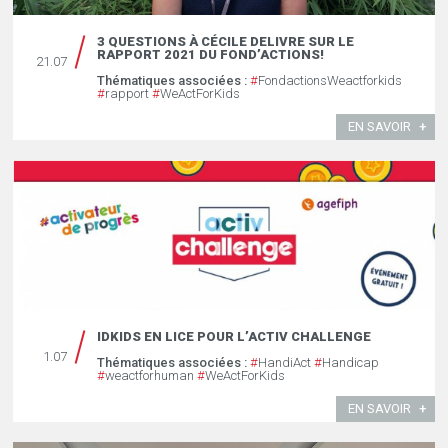
3 QUESTIONS À CÉCILE DELIVRE SUR LE
RAPPORT 2021 DU FOND’ACTIONS!
21.07
Thématiques associées :
#
FondactionsWeactforkids
#
rapport
#
WeActForKids
EN SAVOIR
IDKIDS EN LICE POUR L’ACTIV CHALLENGE
1.07
Thématiques associées :
#
HandiAct
#
Handicap
#
weactforhuman
#
WeActForKids
EN SAVOIR