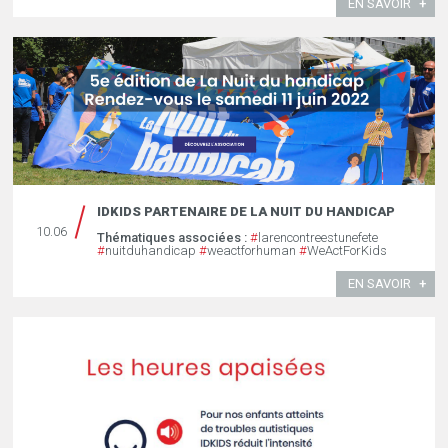
EN SAVOIR
IDKIDS PARTENAIRE DE LA NUIT DU HANDICAP
10.06
Thématiques associées :
#
larencontreestunefete
#
nuitduhandicap
#
weactforhuman
#
WeActForKids
EN SAVOIR