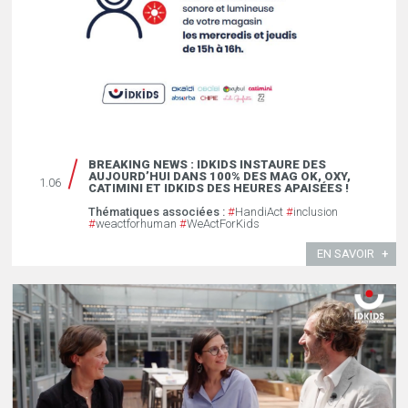
BREAKING NEWS : IDKIDS INSTAURE DES
AUJOURD’HUI DANS 100% DES MAG OK, OXY,
1.06
CATIMINI ET IDKIDS DES HEURES APAISÉES !￼
Thématiques associées :
#
HandiAct
#
inclusion
#
weactforhuman
#
WeActForKids
EN SAVOIR