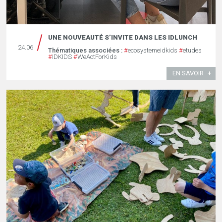
UNE NOUVEAUTÉ S’INVITE DANS LES IDLUNCH
24.06
Thématiques associées :
#
ecosystemeidkids
#
etudes
#
IDKIDS
#
WeActForKids
EN SAVOIR