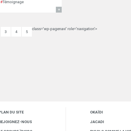
#
Témoignage
EN SAVOIR
class='wp-pagenavi' role='navigation'>
3
4
5
PLAN DU SITE
OKAÏDI
REJOIGNEZ-NOUS
JACADI