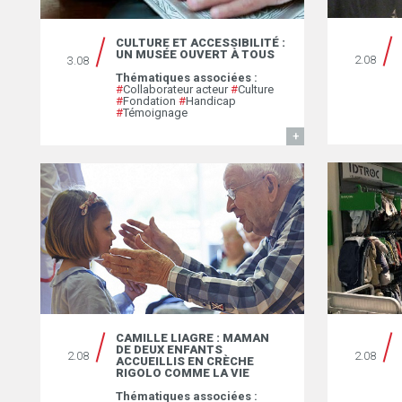
CULTURE ET ACCESSIBILITÉ :
UN MUSÉE OUVERT À TOUS
2.08
3.08
Thématiques associées :
#
Collaborateur acteur
#
Culture
#
Fondation
#
Handicap
#
Témoignage
EN SAVOIR
CAMILLE LIAGRE : MAMAN
DE DEUX ENFANTS
2.08
2.08
ACCUEILLIS EN CRÈCHE
RIGOLO COMME LA VIE
Thématiques associées :