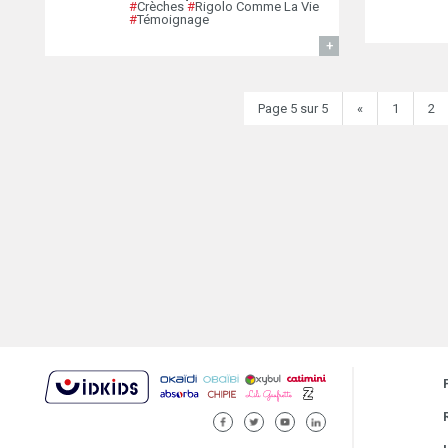
#
Crèches
#
Rigolo Comme La Vie
#
Témoignage
EN SAVOIR
Page 5 sur 5
«
1
2
FACEBOOK
TWITTER
YOUTUBE
LINKEDIN