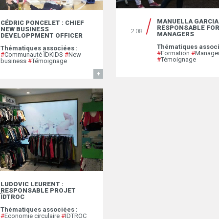
MANUELLA GARCIA 
CÉDRIC PONCELET : CHIEF
RESPONSABLE FO
NEW BUSINESS
2.08
MANAGERS
DEVELOPPMENT OFFICER
Thématiques associ
Thématiques associées :
#
Formation
#
Manage
#
Communauté ÏDKIDS
#
New
#
Témoignage
business
#
Témoignage
EN SAVOIR
LUDOVIC LEURENT :
RESPONSABLE PROJET
ÏDTROC
Thématiques associées :
#
Economie circulaire
#
ÏDTROC