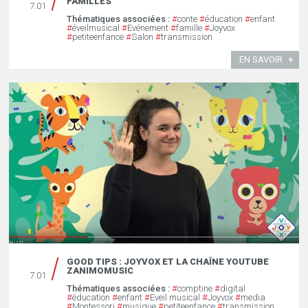
FAMILLES
7.01
Thématiques associées :
#
conte
#
éducation
#
enfant
#
éveilmusical
#
Evénement
#
famille
#
Joyvox
#
petiteenfance
#
Salon
#
transmission
EN SAVOIR
GOOD TIPS : JOYVOX ET LA CHAÎNE YOUTUBE
ZANIMOMUSIC
7.01
Thématiques associées :
#
comptine
#
digital
#
éducation
#
enfant
#
Eveil musical
#
Joyvox
#
media
#
Montessori
#
musique
#
petiteenfance
#
transmission