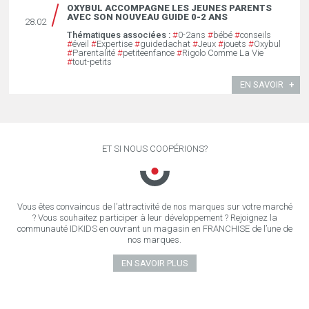
OXYBUL ACCOMPAGNE LES JEUNES PARENTS
AVEC SON NOUVEAU GUIDE 0-2 ANS
28.02
Thématiques associées :
#
0-2ans
#
bébé
#
conseils
#
éveil
#
Expertise
#
guidedachat
#
Jeux
#
jouets
#
Oxybul
#
Parentalité
#
petiteenfance
#
Rigolo Comme La Vie
#
tout-petits
EN SAVOIR
ET SI NOUS COOPÉRIONS?
Vous êtes convaincus de l’attractivité de nos marques sur votre marché
? Vous souhaitez participer à leur développement ? Rejoignez la
communauté IDKIDS en ouvrant un magasin en FRANCHISE de l’une de
nos marques.
EN SAVOIR PLUS