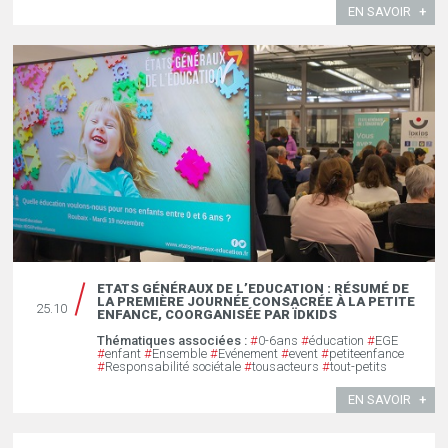
EN SAVOIR
ETATS GÉNÉRAUX DE L’EDUCATION : RÉSUMÉ DE
LA PREMIÈRE JOURNÉE CONSACRÉE À LA PETITE
25.10
ENFANCE, COORGANISÉE PAR ÏDKIDS
Thématiques associées :
#
0-6ans
#
éducation
#
EGE
#
enfant
#
Ensemble
#
Evénement
#
event
#
petiteenfance
#
Responsabilité sociétale
#
tousacteurs
#
tout-petits
EN SAVOIR