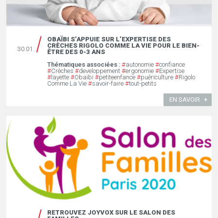
OBAÏBI S’APPUIE SUR L’EXPERTISE DES
CRÈCHES RIGOLO COMME LA VIE POUR LE BIEN-
30.01
ÊTRE DES 0-3 ANS
Thématiques associées :
#
autonomie
#
confiance
#
Crèches
#
developpement
#
ergonomie
#
Expertise
#
layette
#
Obaïbi
#
petiteenfance
#
puériculture
#
Rigolo
Comme La Vie
#
savoir-faire
#
tout-petits
EN SAVOIR
RETROUVEZ JOYVOX SUR LE SALON DES