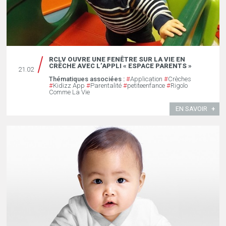
RCLV OUVRE UNE FENÊTRE SUR LA VIE EN
CRÈCHE AVEC L’APPLI « ESPACE PARENTS »
21.02
Thématiques associées :
#
Application
#
Crèches
#
Kidizz App
#
Parentalité
#
petiteenfance
#
Rigolo
Comme La Vie
EN SAVOIR