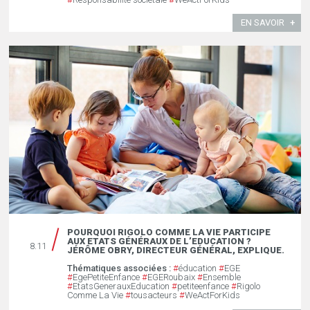
EN SAVOIR
POURQUOI RIGOLO COMME LA VIE PARTICIPE
AUX ETATS GÉNÉRAUX DE L’EDUCATION ?
8.11
JÉRÔME OBRY, DIRECTEUR GÉNÉRAL, EXPLIQUE.
Thématiques associées :
#
éducation
#
EGE
#
EgePetiteEnfance
#
EGERoubaix
#
Ensemble
#
EtatsGenerauxEducation
#
petiteenfance
#
Rigolo
Comme La Vie
#
tousacteurs
#
WeActForKids