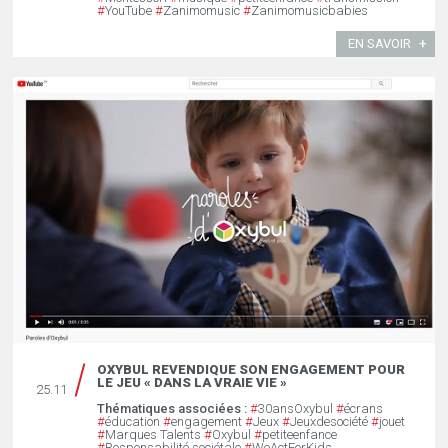
#
YouTube
#
Zanimomusic
#
Zanimomusicbabies
EN SAVOIR
OXYBUL REVENDIQUE SON ENGAGEMENT POUR
LE JEU « DANS LA VRAIE VIE »
25.11
Thématiques associées :
#
30ansOxybul
#
écrans
#
éducation
#
engagement
#
Jeux
#
Jeuxdesociété
#
jouet
#
Marques Talents
#
Oxybul
#
petiteenfance
#
Responsabilité sociétale
#
WeActForKids