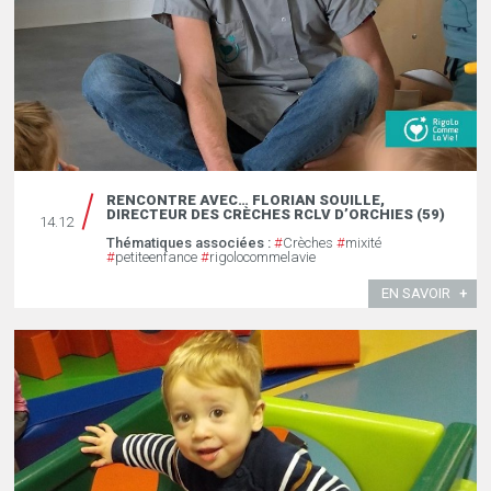
RENCONTRE AVEC… FLORIAN SOUILLE,
DIRECTEUR DES CRÈCHES RCLV D’ORCHIES (59)
14.12
Thématiques associées :
#
Crèches
#
mixité
#
petiteenfance
#
rigolocommelavie
EN SAVOIR