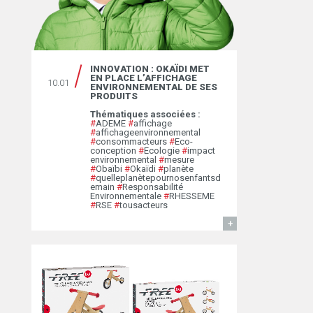
INNOVATION : OKAÏDI MET
EN PLACE L’AFFICHAGE
10.01
ENVIRONNEMENTAL DE SES
PRODUITS
Thématiques associées :
#
ADEME
#
affichage
#
affichageenvironnemental
#
consommacteurs
#
Eco-
conception
#
Ecologie
#
impact
environnemental
#
mesure
#
Obaïbi
#
Okaïdi
#
planète
#
quelleplanètepournosenfantsd
emain
#
Responsabilité
Environnementale
#
RHESSEME
#
RSE
#
tousacteurs
EN SAVOIR