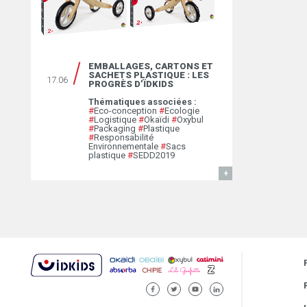
EMBALLAGES, CARTONS ET
SACHETS PLASTIQUE : LES
17.06
PROGRÈS D’ÏDKIDS
Thématiques associées :
#
Eco-conception
#
Ecologie
#
Logistique
#
Okaïdi
#
Oxybul
#
Packaging
#
Plastique
#
Responsabilité
Environnementale
#
Sacs
plastique
#
SEDD2019
EN SAVOIR
FACEBOOK
TWITTER
YOUTUBE
LINKEDIN