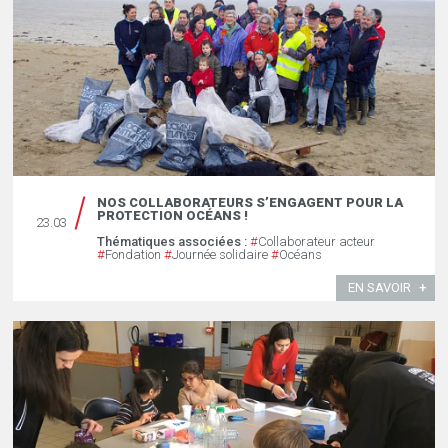
NOS COLLABORATEURS S’ENGAGENT POUR LA
PROTECTION OCÉANS !
23.03
Thématiques associées :
#
Collaborateur acteur
#
Fondation
#
Journée solidaire
#
Océans
EN SAVOIR