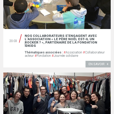
NOS COLLABORATEURS S’ENGAGENT AVEC
L’ASSOCIATION « LE PÈRE NOËL EST-IL UN
20.03
ROCKER ? », PARTENAIRE DE LA FONDATION
ÏDKIDS
Thématiques associées :
#
Association
#
Collaborateur
acteur
#
Fondation
#
Journée solidaire
EN SAVOIR