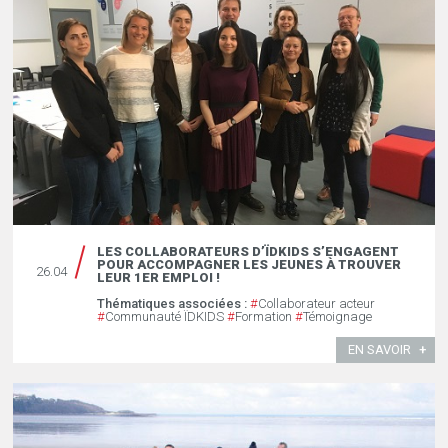
LES COLLABORATEURS D’ÏDKIDS S’ENGAGENT
POUR ACCOMPAGNER LES JEUNES À TROUVER
26.04
LEUR 1ER EMPLOI !
Thématiques associées :
#
Collaborateur acteur
#
Communauté ÏDKIDS
#
Formation
#
Témoignage
EN SAVOIR