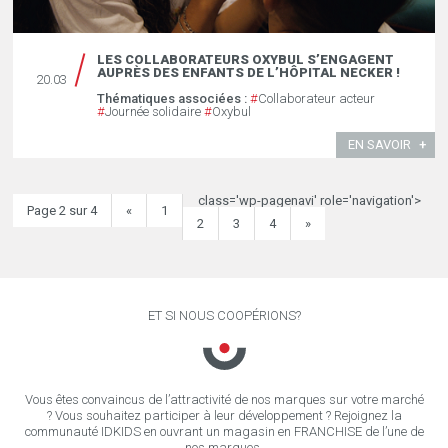
LES COLLABORATEURS OXYBUL S’ENGAGENT
AUPRÈS DES ENFANTS DE L’HÔPITAL NECKER !
20.03
Thématiques associées :
#
Collaborateur acteur
#
Journée solidaire
#
Oxybul
EN SAVOIR
class='wp-pagenavi' role='navigation'>
Page 2 sur 4
«
1
2
3
4
»
ET SI NOUS COOPÉRIONS?
Vous êtes convaincus de l’attractivité de nos marques sur votre marché
? Vous souhaitez participer à leur développement ? Rejoignez la
communauté IDKIDS en ouvrant un magasin en FRANCHISE de l’une de
nos marques.