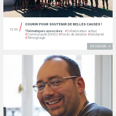
COURIR POUR SOUTENIR DE BELLES CAUSES !
13.09
Thématiques associées :
#
Collaborateur acteur
#
Communauté ÏDKIDS
#
Fonds de dotation
#
Solidarité
#
Témoignage
EN SAVOIR