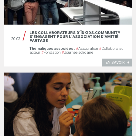
LES COLLABORATEURS D’ÏDKIDS.COMMUNITY
S’ENGAGENT POUR L’ASSOCIATION D’AMITIÉ
20.03
PARTAGE
Thématiques associées :
#
Association
#
Collaborateur
acteur
#
Fondation
#
Journée solidaire
EN SAVOIR