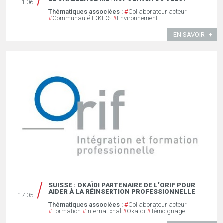
1.06
Thématiques associées :
#
Collaborateur acteur
#
Communauté ÏDKIDS
#
Environnement
EN SAVOIR
SUISSE : OKAÏDI PARTENAIRE DE L’ORIF POUR
AIDER À LA RÉINSERTION PROFESSIONNELLE
17.05
Thématiques associées :
#
Collaborateur acteur
#
Formation
#
International
#
Okaïdi
#
Témoignage