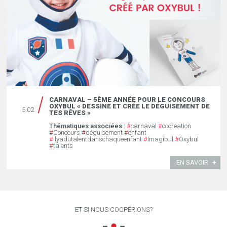
CARNAVAL – 5ÈME ANNÉE POUR LE CONCOURS
OXYBUL « DESSINE ET CRÉE LE DÉGUISEMENT DE
5.02
TES RÊVES »
Thématiques associées :
#
carnaval
#
cocreation
#
Concours
#
déguisement
#
enfant
#
ilyadutalentdanschaqueenfant
#
Imagibul
#
Oxybul
#
talents
EN SAVOIR
ET SI NOUS COOPÉRIONS?