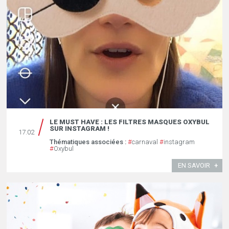
LE MUST HAVE : LES FILTRES MASQUES OXYBUL
SUR INSTAGRAM !
17.02
Thématiques associées :
#
carnaval
#
instagram
#
Oxybul
EN SAVOIR