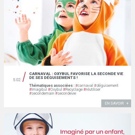
CARNAVAL : OXYBUL FAVORISE LA SECONDE VIE
DE SES DÉGUISEMENTS !
5.02
Thématiques associées :
#
carnaval
#
déguisement
#
Imagibul
#
Oxybul
#
Recyclage
#
réutiliser
#
secondemain
#
secondevie
EN SAVOIR