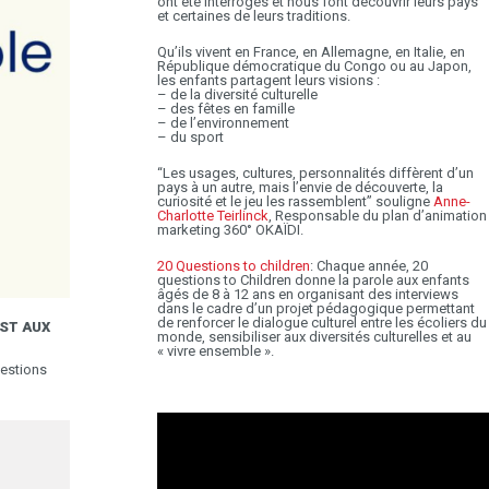
ont été interrogés et nous font découvrir leurs pays
et certaines de leurs traditions.
Qu’ils vivent en France, en Allemagne, en Italie, en
République démocratique du Congo ou au Japon,
les enfants partagent leurs visions :
– de la diversité culturelle
– des fêtes en famille
– de l’environnement
– du sport
“Les usages, cultures, personnalités diffèrent d’un
pays à un autre, mais l’envie de découverte, la
curiosité et le jeu les rassemblent” souligne
Anne-
Charlotte Teirlinck
, Responsable du plan d’animation
marketing 360° OKAÏDI.
20 Questions to children
: Chaque année, 20
questions to Children donne la parole aux enfants
âgés de 8 à 12 ans en organisant des interviews
dans le cadre d’un projet pédagogique permettant
de renforcer le dialogue culturel entre les écoliers du
EST AUX
monde, sensibiliser aux diversités culturelles et au
« vivre ensemble ».
estions