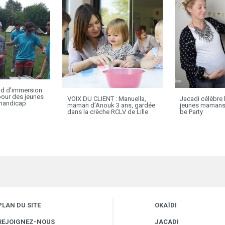
nd d’immersion
pour des jeunes
VOIX DU CLIENT : Manuella,
Jacadi célèbre l
 handicap
maman d’Anouk 3 ans, gardée
jeunes mamans
dans la crèche RCLV de Lille
be Party
PLAN DU SITE
OKAÏDI
REJOIGNEZ-NOUS
JACADI