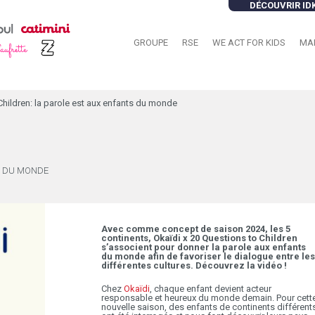
DÉCOUVRIR ID
GROUPE
RSE
WE ACT FOR KIDS
MA
Children: la parole est aux enfants du monde
TS DU MONDE
Avec comme concept de saison 2024, les 5
continents, Okaïdi x 20 Questions to Children
s’associent pour donner la parole aux enfants
du monde afin de favoriser le dialogue entre les
différentes cultures. Découvrez la vidéo !
Chez
Okaïdi
, chaque enfant devient acteur
responsable et heureux du monde demain. Pour cett
nouvelle saison, des enfants de continents différent