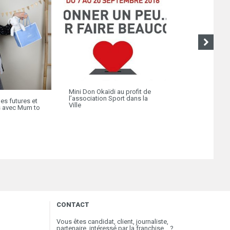
Mini Don Okaïdi au profit de
l’association Sport dans la
es futures et
Obaibi: Un body
Ville
 avec Mum to
avec bébé
CONTACT
Vous êtes candidat, client, journaliste,
partenaire, intéressé par la franchise… ?