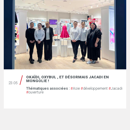
OKAÏDI, OXYBUL , ET DÉSORMAIS JACADI EN
MONGOLIE !
23.05
Thématiques associées :
#
Asie
#
développement
#
Jacadi
#
ouverture