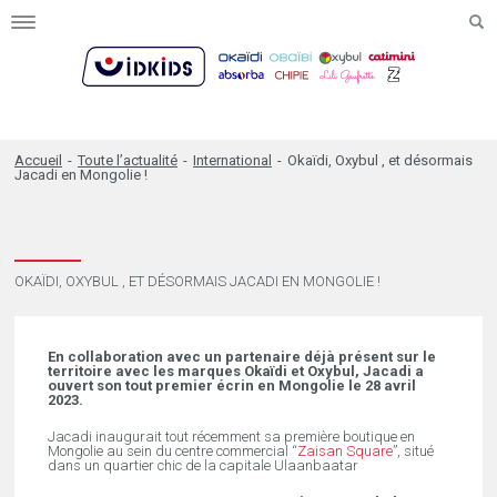
Toggle
navigation
Accueil
-
Toute l’actualité
-
International
-
Okaïdi, Oxybul , et désormais
Jacadi en Mongolie !
OKAÏDI, OXYBUL , ET DÉSORMAIS JACADI EN MONGOLIE !
En collaboration avec un partenaire déjà présent sur le
territoire avec les marques Okaïdi et Oxybul, Jacadi a
ouvert son tout premier écrin en Mongolie le 28 avril
2023.
Jacadi inaugurait tout récemment sa première boutique en
Mongolie au sein du centre commercial “
Zaisan Square
”, situé
dans un quartier chic de la capitale Ulaanbaatar