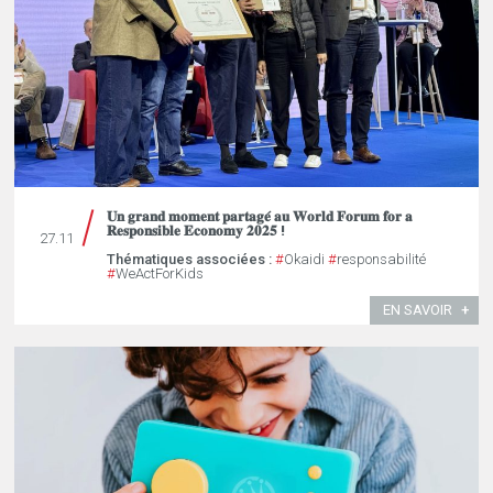
𝐔𝐧 𝐠𝐫𝐚𝐧𝐝 𝐦𝐨𝐦𝐞𝐧𝐭 𝐩𝐚𝐫𝐭𝐚𝐠𝐞́ 𝐚𝐮 𝐖𝐨𝐫𝐥𝐝 𝐅𝐨𝐫𝐮𝐦 𝐟𝐨𝐫 𝐚
𝐑𝐞𝐬𝐩𝐨𝐧𝐬𝐢𝐛𝐥𝐞 𝐄𝐜𝐨𝐧𝐨𝐦𝐲 𝟐𝟎𝟐𝟓 !
27.11
Thématiques associées :
#
Okaidi
#
responsabilité
#
WeActForKids
EN SAVOIR