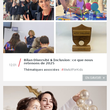
𝗕𝗶𝗹𝗮𝗻 𝗗𝗶𝘃𝗲𝗿𝘀𝗶𝘁𝗲́ & 𝗜𝗻𝗰𝗹𝘂𝘀𝗶𝗼𝗻 : 𝗰𝗲 𝗾𝘂𝗲 𝗻𝗼𝘂𝘀
𝗿𝗲𝘁𝗲𝗻𝗼𝗻𝘀 𝗱𝗲 𝟮𝟬𝟮𝟱
12.01
Thématiques associées :
#
WeActForKids
EN SAVOIR