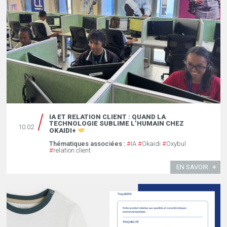
IA ET RELATION CLIENT : QUAND LA
TECHNOLOGIE SUBLIME L’HUMAIN CHEZ
10.02
OKAIDI+
Thématiques associées :
#
IA
#
Okaidi
#
Oxybul
#
relation client
EN SAVOIR