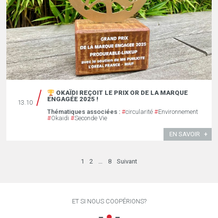
OKAÏDI REÇOIT LE PRIX OR DE LA MARQUE
ENGAGÉE 2025 !
13.10
Thématiques associées :
#
circularité
#
Environnement
#
Okaidi
#
Seconde Vie
EN SAVOIR
1
2
…
8
Suivant
ET SI NOUS COOPÉRIONS?