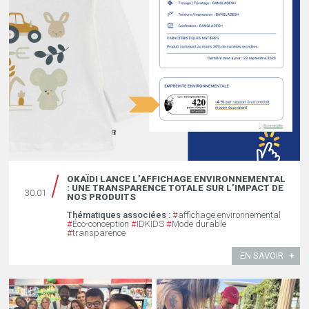
OKAÏDI LANCE L’AFFICHAGE ENVIRONNEMENTAL
: UNE TRANSPARENCE TOTALE SUR L’IMPACT DE
30.01
NOS PRODUITS
Thématiques associées :
#
affichage environnemental
#
Éco-conception
#
IDKIDS
#
Mode durable
#
transparence
EN SAVOIR