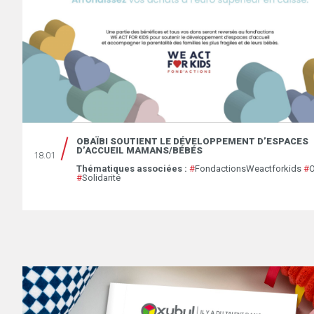
OBAÏBI SOUTIENT LE DÉVELOPPEMENT D’ESPACES
D’ACCUEIL MAMANS/BÉBÉS
18.01
Thématiques associées :
#
FondactionsWeactforkids
#
O
#
Solidarité