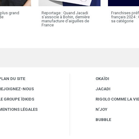
 plus grand
Reportage : Quand Jacadi
Franchises pré
de
s’associe à Bohin, dernière
français 2024 :
manufacture d’aiguilles de
sa catégorie
France
PLAN DU SITE
OKAÏDI
REJOIGNEZ-NOUS
JACADI
LE GROUPE ÏDKIDS
RIGOLO COMME LA VI
MENTIONS LÉGALES
N’JOY
BUBBLE