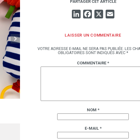
PARTAGER CET ARTICLE
LINKEDIN
FACEBOOK
X
EMAIL
LAISSER UN COMMENTAIRE
VOTRE ADRESSE E-MAIL NE SERA PAS PUBLIÉE.
LES CH
OBLIGATOIRES SONT INDIQUÉS AVEC
*
COMMENTAIRE
*
L’IMAGE (IRRÉSISTIBLE) DU JOUR : LA COUV’ 
NOM
*
NOUVEAU GUIDE D’ÉVEIL OXYBUL
16.01
E-MAIL
*