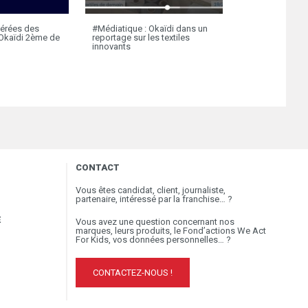
férées des
#Médiatique : Okaïdi dans un
GOOD TIPS : Dé
 Okaïdi 2ème de
reportage sur les textiles
newsletters d’
innovants
enfants
CONTACT
Vous êtes candidat, client, journaliste,
partenaire, intéressé par la franchise… ?
E
Vous avez une question concernant nos
marques, leurs produits, le Fond’actions We Act
For Kids, vos données personnelles… ?
CONTACTEZ-NOUS !