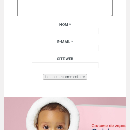
NOM
*
E-MAIL
*
SITE WEB