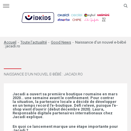
Toggle
navigation
Accueil
-
Toute l’actualité
-
Good News
-
Naissance d’un nouvel e-bébé
: jacadi.ro
NAISSANCE D’UN NOUVEL E-BÉBÉ : JACADI.RO
Jacadi a ouvert sa première boutique roumaine en mars
2020… une semaine avant le confinement. Pour contrer
la situation, la partenaire locale a décidé de développer
en un temps record l’e-boutique. Défi relevé, puisque l’e-
shop vient d’ouvrir (début décembre 2020). Laura,
Responsable digitale partenaires internationaux chez
Jacadi explique.
En quoi ce lancement marque une étape importante pour
Jacadi ?