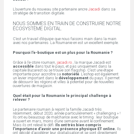
L’ouverture du nouveau site partenaire ancre
Jacadi
dans sa
stratégie de transition digitale.
NOUS SOMMES EN TRAIN DE CONSTRUIRE NOTRE
ÉCOSYSTÈME DIGITAL.
C’est un travail d’équipe que nous faisons main dans la main
avec nos partenaires. La Roumanie en est un excellent exemple.
Pourquoi l’e-boutique est un plus pour la Roumanie ?
Grâce à l’e-store roumain,
jacadi.ro
, la marque Jacadi est
accessible
dans tout le pays, et pas uniquement dans la
capitale Bucarest où se trouve son flagship. C’est une étape
importante pour accroître sa
notoriété
. L’eshop est également
un levier important dans le
développement
du pays. Il permet
de découvrir les régions et villes à potentiel pour de nouvelles
ouvertures de magasin.
Quel était pour la Roumanie le principal challenge à
relever ?
Le partenaire roumain à rejoint la famille Jacadi très
récemment, début 2020, année particulièrement « challenging » !
Ils ont eu beaucoup de malchance avec le timing : leur boutique
a ouvert en mars, moins d’une semaine avant le confinement.
Mais ils ont relevé le défi.
Ils ont très bien compris
l’importance d’avoir une présence physique ET online.
Ils
ont décidé d’accélérer leur digitalisation et se sont directement