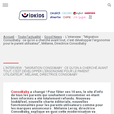
Toggle
navigation
Accueil
-
Toute l’actualité
-
Good News
-
L’interview : “Migration
ConsoBaby : ce qu’on a cherché avant tout, c’est développer l’ergonomie
pour le parent utilisateur”, Mélanie, Directrice ConsoBaby
L’INTERVIEW : “MIGRATION CONSOBABY : CE QU’ON A CHERCHÉ AVANT
TOUT, C’EST DÉVELOPPER L’ERGONOMIE POUR LE PARENT
UTILISATEUR”, MÉLANIE, DIRECTRICE CONSOBABY
ConsoBaby
a changé ! Pour fêter ses 10 ans, le site d’info
de tous les parents qui souhaitent consommer en étant
bien informés a été totalement refondu. Nouveau
look&feel, nouvelle charte éditoriale, nouvelles
fonctionnalités pour les parents utilisateurs comme pour
les marques annonceurs : Mélanie Leroy, directrice
ConsoBaby, explique en quoi cette modernisation va