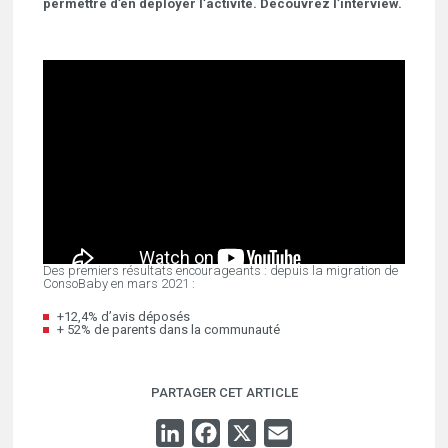
permettre d’en déployer l’activité. Découvrez l’interview.
Des premiers résultats encourageants : depuis la migration de
ConsoBaby en mars 2021 :
+12,4% d’avis déposés
+ 52% de parents dans la communauté
PARTAGER CET ARTICLE
LINKEDIN
FACEBOOK
X
EMAIL