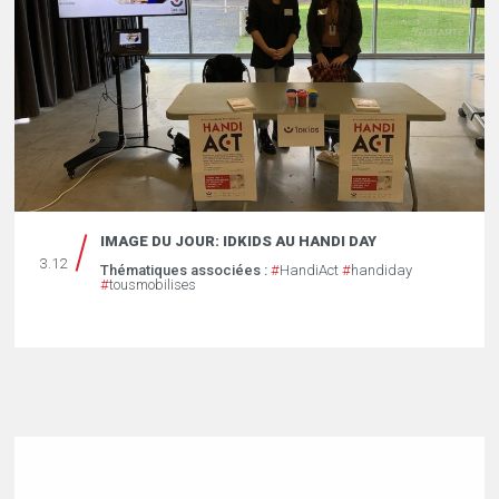
IMAGE DU JOUR: IDKIDS AU HANDI DAY
3.12
Thématiques associées :
#
HandiAct
#
handiday
#
tousmobilises