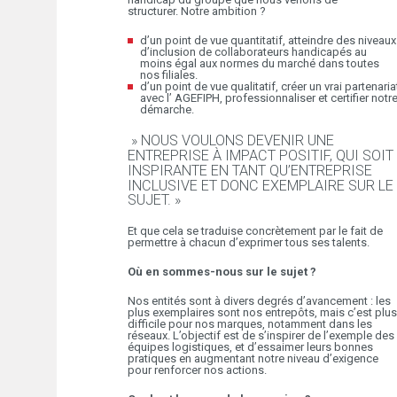
structurer. Notre ambition ?
d’un point de vue quantitatif, atteindre des niveaux
d’inclusion de collaborateurs handicapés au
moins égal aux normes du marché dans toutes
nos filiales.
d’un point de vue qualitatif, créer un vrai partenaria
avec l’ AGEFIPH, professionnaliser et certifier notr
démarche.
» NOUS VOULONS DEVENIR UNE
ENTREPRISE À IMPACT POSITIF, QUI SOIT
INSPIRANTE EN TANT QU’ENTREPRISE
INCLUSIVE ET DONC EXEMPLAIRE SUR LE
SUJET. »
Et que cela se traduise concrètement par le fait de
permettre à chacun d’exprimer tous ses talents.
Où en sommes-nous sur le sujet ?
Nos entités sont à divers degrés d’avancement : les
plus exemplaires sont nos entrepôts, mais c’est plus
difficile pour nos marques, notamment dans les
réseaux. L’objectif est de s’inspirer de l’exemple des
équipes logistiques, et d’essaimer leurs bonnes
pratiques en augmentant notre niveau d’exigence
pour renforcer nos actions.