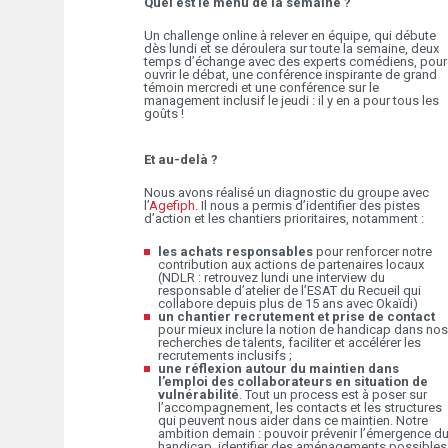
Quel est le menu de la semaine ?
Un challenge online à relever en équipe, qui débute
dès lundi et se déroulera sur toute la semaine, deux
temps d’échange avec des experts comédiens, pour
ouvrir le débat, une conférence inspirante de grand
témoin mercredi et une conférence sur le
management inclusif le jeudi : il y en a pour tous les
goûts !
Et au-delà ?
Nous avons réalisé un diagnostic du groupe avec
l’
Agefiph
. Il nous a permis d’identifier des pistes
d’action et les chantiers prioritaires, notamment :
les achats responsables
pour renforcer notre
contribution aux actions de partenaires locaux
(NDLR : retrouvez lundi une interview du
responsable d’atelier de l’ESAT du Recueil qui
collabore depuis plus de 15 ans avec Okaïdi)
un chantier recrutement et prise de contact
pour mieux inclure la notion de handicap dans nos
recherches de talents, faciliter et accélérer les
recrutements inclusifs ;
une réflexion autour du maintien dans
l’emploi des collaborateurs en situation de
vulnérabilité
. Tout un process est à poser sur
l’accompagnement, les contacts et les structures
qui peuvent nous aider dans ce maintien. Notre
ambition demain : pouvoir prévenir l’émergence d
handicap, identifier des aménagements possibles