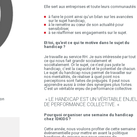
Elle sert aux entreprises et toute leurs communautés
à faire le point ainsi qu’un bilan sur les avancées
sur le sujet handicap,
à le remettre au cœur de son actualité pour
sensibiliser,
à se réaffirmer ses engagements sur le sujet.
Et toi, qu’est ce qui te motive dans le sujet du
handicap ?
Je travaille au service RH. Je suis intéressée par tout
ce qui nous fait grandir socialement et
sociétalement. Or le sujet, ce n’est pas juste le
handicap, c’est la capacité et le potentiel de chacun.
Le sujet du handicap nous permet de travailler sur
nos mentalités, de réaliser à quel point nos
perceptions sont faites de préjugés. Il peut nous
apprendre aussi à créer des synergies plus fortes.
C’est un véritable enjeu de performance collective.
» LE HANDICAP EST UN VÉRITABLE ENJE
ion
DE PERFORMANCE COLLECTIVE. «
Pourquoi organiser une semaine du handicap
chez ÏDKIDS ?
Cette année, nous voulons profiter de cette semaine
événementielle pour mettre en avant la politique
handicap du groupe que nous venons de