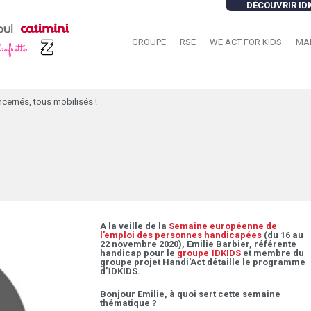
DÉCOUVRIR ID
GROUPE
RSE
WE ACT FOR KIDS
MA
cernés, tous mobilisés !
A la veille de la
Semaine européenne de
l’emploi des personnes handicapées
(du 16 au
22 novembre 2020), Emilie Barbier, référente
handicap pour le
groupe ÏDKIDS
et membre du
groupe projet Handi’Act détaille le programme
d’ÏDKIDS.
Bonjour Emilie, à quoi sert cette semaine
thématique ?