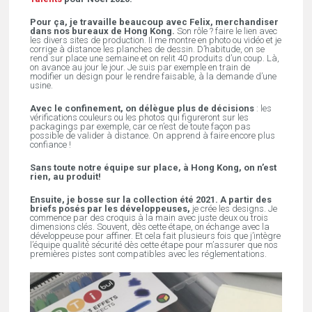
Pour ça, je travaille beaucoup avec Felix, merchandiser
dans nos bureaux de Hong Kong.
Son rôle ? faire le lien avec
les divers sites de production. Il me montre en photo ou vidéo et je
corrige à distance les planches de dessin. D’habitude, on se
rend sur place une semaine et on relit 40 produits d’un coup. Là,
on avance au jour le jour. Je suis par exemple en train de
modifier un design pour le rendre faisable, à la demande d’une
usine.
Avec le confinement, on délègue plus de décisions
: les
vérifications couleurs ou les photos qui figureront sur les
packagings par exemple, car ce n’est de toute façon pas
possible de valider à distance. On apprend à faire encore plus
confiance !
Sans toute notre équipe sur place, à Hong Kong, on n’est
rien, au produit!
Ensuite, je bosse sur la collection été 2021. A partir des
briefs posés par les développeuses,
je crée les designs. Je
commence par des croquis à la main avec juste deux ou trois
dimensions clés. Souvent, dès cette étape, on échange avec la
développeuse pour affiner. Et cela fait plusieurs fois que j’intègre
l’équipe qualité sécurité dès cette étape pour m’assurer que nos
premières pistes sont compatibles avec les réglementations.