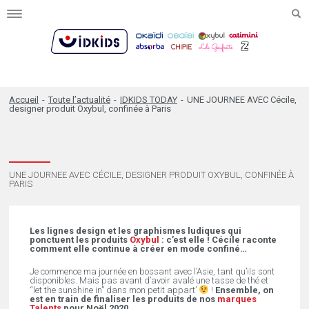
Toggle
navigation
Accueil
-
Toute l’actualité
-
IDKIDS TODAY
-
UNE JOURNEE AVEC Cécile,
designer produit Oxybul, confinée à Paris
UNE JOURNEE AVEC CÉCILE, DESIGNER PRODUIT OXYBUL, CONFINÉE À
PARIS
Les lignes design et les graphismes ludiques qui
ponctuent les produits
Oxybul
: c’est elle ! Cécile raconte
comment elle continue à créer en mode confiné…
Je commence ma journée en bossant avec l’Asie, tant qu’ils sont
disponibles. Mais pas avant d’avoir avalé une tasse de thé et
“let the sunshine in” dans mon petit appart’
!
Ensemble, on
est en train de finaliser les produits de nos
marques
Talents
pour Noël 2020.