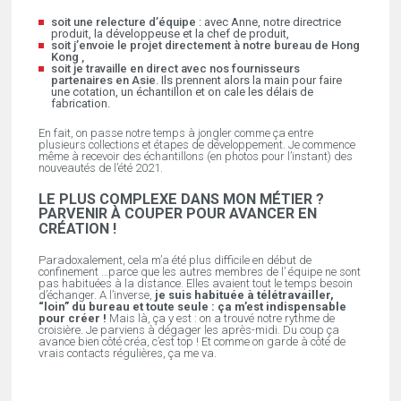
soit une relecture d’équipe
: avec Anne, notre directrice
produit, la développeuse et la chef de produit,
soit j’envoie le projet directement à notre bureau de Hong
Kong ,
soit je travaille en direct avec nos fournisseurs
partenaires en Asie
. Ils prennent alors la main pour faire
une cotation, un échantillon et on cale les délais de
fabrication.
En fait, on passe notre temps à jongler comme ça entre
plusieurs collections et étapes de développement. Je commence
même à recevoir des échantillons (en photos pour l’instant) des
nouveautés de l’été 2021.
LE PLUS COMPLEXE DANS MON MÉTIER ?
PARVENIR À COUPER POUR AVANCER EN
CRÉATION !
Paradoxalement, cela m’a été plus difficile en début de
confinement …parce que les autres membres de l’ équipe ne sont
pas habituées à la distance. Elles avaient tout le temps besoin
d’échanger. A l’inverse,
je suis habituée à télétravailler,
“loin” du bureau et toute seule : ça m’est indispensable
pour créer !
Mais là, ça y est : on a trouvé notre rythme de
croisière. Je parviens à dégager les après-midi. Du coup ça
avance bien côté créa, c’est top ! Et comme on garde à côté de
vrais contacts régulières, ça me va.