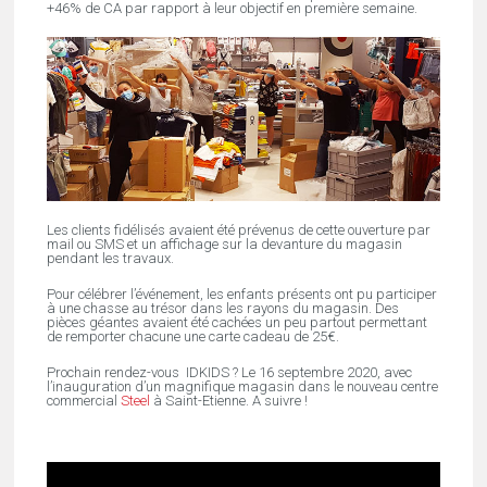
+46% de CA par rapport à leur objectif en première semaine.
Les clients fidélisés avaient été prévenus de cette ouverture par
mail ou SMS et un affichage sur la devanture du magasin
pendant les travaux.
Pour célébrer l’événement, les enfants présents ont pu participer
à une chasse au trésor dans les rayons du magasin. Des
pièces géantes avaient été cachées un peu partout permettant
de remporter chacune une carte cadeau de 25€.
Prochain rendez-vous IDKIDS ? Le 16 septembre 2020, avec
l’inauguration d’un magnifique magasin dans le nouveau centre
commercial
Steel
à Saint-Etienne. A suivre !