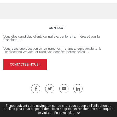
CONTACT
Vous êtes candidat, client, journaliste, partenaire, intéressé par la
franchise… ?
Vous avez une question concernant nos marques, leurs produits, le
Fond’actions We Act For Kids, vos données personnelles… ?
CONTACTEZ-NOUS !
En poursuivant votre navigation sur ce site, vous acceptez l’utilisation de
Site institutionnel ÏDKIDS
cookies pour vous proposer des offres adaptées et réaliser des statistiques
Crédits
| © Copyright ïdkids 2017
de visites.
En savoir plus