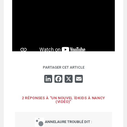
PARTAGER CET ARTICLE
LINKEDIN
FACEBOOK
X
EMAIL
2 RÉPONSES À “UN NOUVEL ÏDKIDS À NANCY
(VIDÉO)”
ANNELAURE TROUBLÉ
DIT :