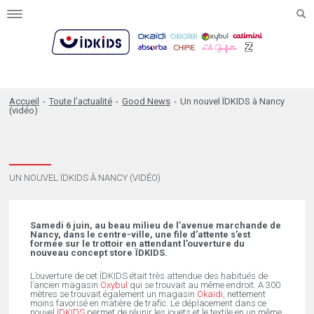
Toggle
navigation
Accueil
-
Toute l’actualité
-
Good News
-
Un nouvel ÏDKIDS à Nancy
(vidéo)
UN NOUVEL ÏDKIDS À NANCY (VIDÉO)
Samedi 6 juin, au beau milieu de l’avenue marchande de
Nancy, dans le centre-ville, une file d’attente s’est
formée sur le trottoir en attendant l’ouverture du
nouveau concept store ÏDKIDS.
L’ouverture de cet ÏDKIDS était très attendue des habitués de
l’ancien magasin
Oxybul
qui se trouvait au même endroit. A 300
mètres se trouvait également un magasin
Okaïdi
, nettement
moins favorisé en matière de trafic. Le déplacement dans ce
nouvel
ÏDKIDS
permet de réunir les jouets et le textile en un même