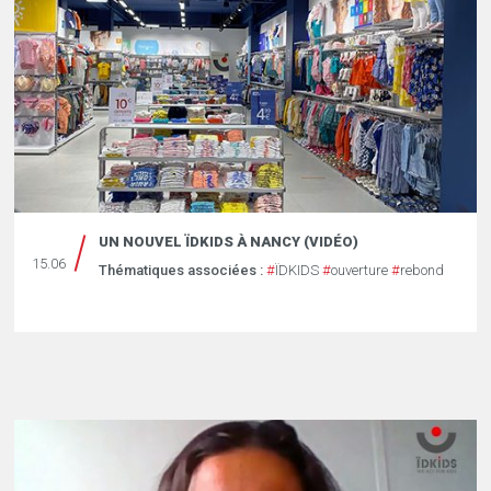
UN NOUVEL ÏDKIDS À NANCY (VIDÉO)
15.06
Thématiques associées :
#
ÏDKIDS
#
ouverture
#
rebond