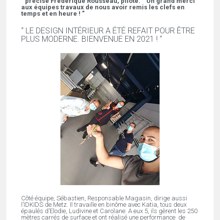
” précise Frédérique Rousseau, pilote. “ Un grand merci
aux équipes travaux de nous avoir remis les clefs en
temps et en heure ! ”
“ LE DESIGN INTÉRIEUR A ÉTÉ REFAIT POUR ÊTRE
PLUS MODERNE. BIENVENUE EN 2021 ! “
Côté équipe, Sébastien, Responsable Magasin, dirige aussi
l’IDKIDS de Metz. Il travaille en binôme avec Katia, tous deux
épaulés d’Elodie, Ludivine et Carolane. A eux 5, ils gèrent les 250
mètres carrés de surface et ont réalisé une performance de