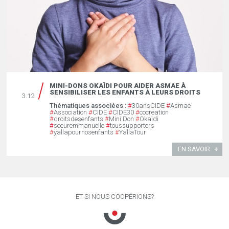
MINI-DONS OKAÏDI POUR AIDER ASMAE À
SENSIBILISER LES ENFANTS À LEURS DROITS
3.12
Thématiques associées :
#
30ansCIDE
#
Asmae
#
Association
#
CIDE
#
CIDE30
#
cocreation
#
droitsdesenfants
#
Mini Don
#
Okaïdi
#
soeuremmanuelle
#
toussupporters
#
yallapournosenfants
#
YallaTour
EN SAVOIR
ET SI NOUS COOPÉRIONS?