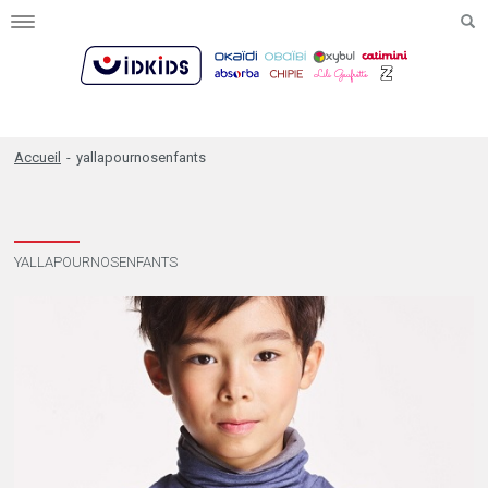
Toggle
navigation
Accueil
-
yallapournosenfants
YALLAPOURNOSENFANTS