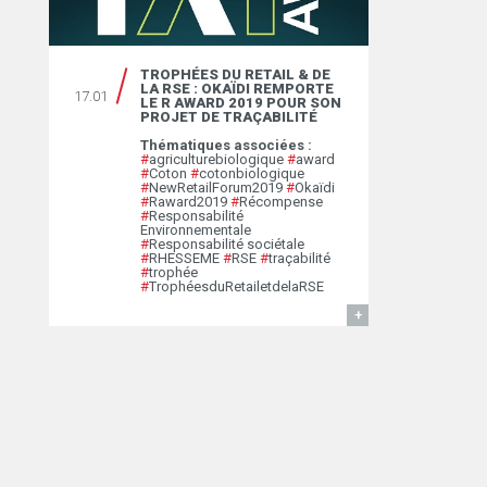
TROPHÉES DU RETAIL & DE
LA RSE : OKAÏDI REMPORTE
17.01
LE R AWARD 2019 POUR SON
PROJET DE TRAÇABILITÉ
Thématiques associées :
#
agriculturebiologique
#
award
#
Coton
#
cotonbiologique
#
NewRetailForum2019
#
Okaïdi
#
Raward2019
#
Récompense
#
Responsabilité
Environnementale
#
Responsabilité sociétale
#
RHESSEME
#
RSE
#
traçabilité
#
trophée
#
TrophéesduRetailetdelaRSE
EN SAVOIR