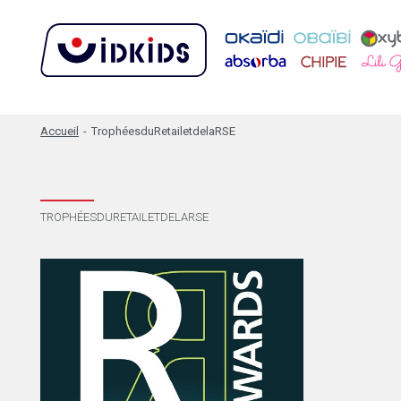
Accueil
-
TrophéesduRetailetdelaRSE
TROPHÉESDURETAILETDELARSE