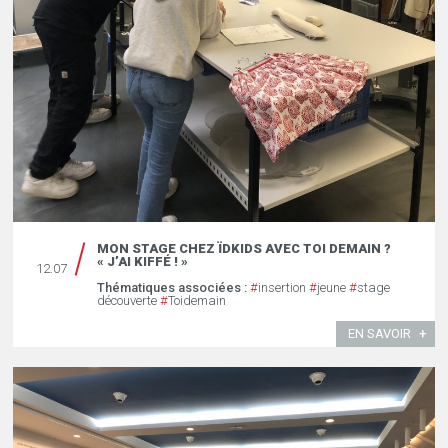
MON STAGE CHEZ ÏDKIDS AVEC TOI DEMAIN ?
« J’AI KIFFÉ ! »
12.07
Thématiques associées :
#
insertion
#
jeune
#
stage
découverte
#
Toidemain
EN SAVOIR