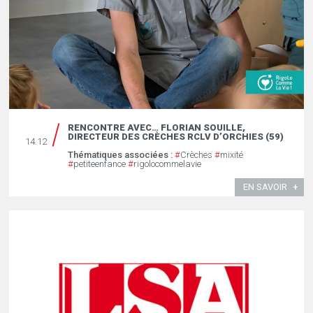
RENCONTRE AVEC… FLORIAN SOUILLE,
DIRECTEUR DES CRÈCHES RCLV D’ORCHIES (59)
14.12
Thématiques associées :
#
Crèches
#
mixité
#
petiteenfance
#
rigolocommelavie
EN SAVOIR