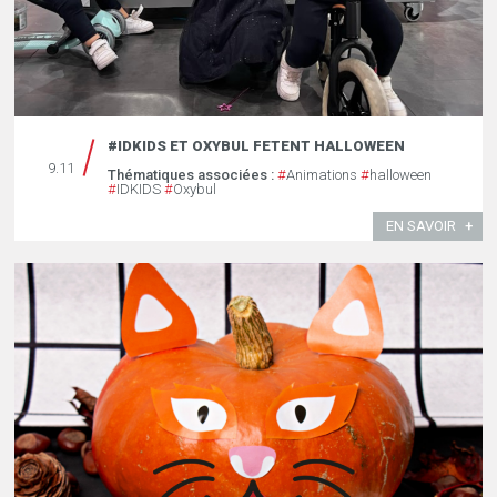
#IDKIDS ET OXYBUL FETENT HALLOWEEN
9.11
Thématiques associées :
#
Animations
#
halloween
#
IDKIDS
#
Oxybul
EN SAVOIR