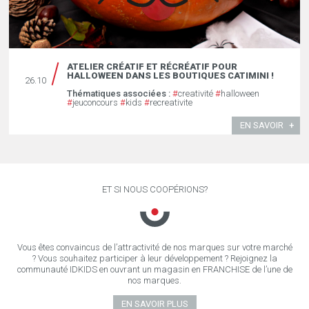
ATELIER CRÉATIF ET RÉCRÉATIF POUR
HALLOWEEN DANS LES BOUTIQUES CATIMINI !
26.10
Thématiques associées :
#
creativité
#
halloween
#
jeuconcours
#
kids
#
recreativite
EN SAVOIR
ET SI NOUS COOPÉRIONS?
Vous êtes convaincus de l’attractivité de nos marques sur votre marché
? Vous souhaitez participer à leur développement ? Rejoignez la
communauté IDKIDS en ouvrant un magasin en FRANCHISE de l’une de
nos marques.
EN SAVOIR PLUS