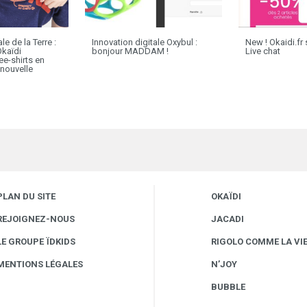
e de la Terre :
Innovation digitale Oxybul :
New ! Okaidi.fr
kaïdi
bonjour MADDAM !
Live chat
ee-shirts en
 nouvelle
PLAN DU SITE
OKAÏDI
REJOIGNEZ-NOUS
JACADI
LE GROUPE ÏDKIDS
RIGOLO COMME LA VI
MENTIONS LÉGALES
N’JOY
BUBBLE