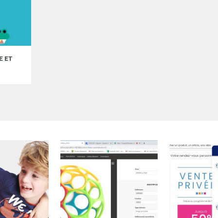
E ET
ZANIMOMUSIC 2 : DONNER LE GOÛT DE LA MU
OUVRIR LES HORIZONS
10.12