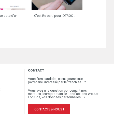
Okaïdi ouvre un 
commerce en A
 se dote d’un
C’est Re parti pour ÏDTROC !
CONTACT
Vous êtes candidat, client, journaliste,
partenaire, intéressé par la franchise… ?
E
Vous avez une question concernant nos
marques, leurs produits, le Fond’actions We Act
For Kids, vos données personnelles… ?
CONTACTEZ-NOUS !