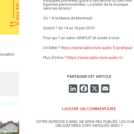
musiques préférées grâce à des jetons ou des mini-
figurines personnalisées. Le plaisir de la musique
sans les écrans !
Où ? A la Mairie de Montreuil
Quand ? du 14 au 16 juin 2019
Pour qui ? un salon GRATUIT et ouvert à tous
Un billet ?
https://www.salon-livre-audio.fr/pratique/
nnovation
Plus d’infos ?
https://www.salon-livre-audio.fr/
PARTAGER CET ARTICLE
LINKEDIN
FACEBOOK
X
EMAIL
LAISSER UN COMMENTAIRE
VOTRE ADRESSE E-MAIL NE SERA PAS PUBLIÉE.
LES CH
OBLIGATOIRES SONT INDIQUÉS AVEC
*