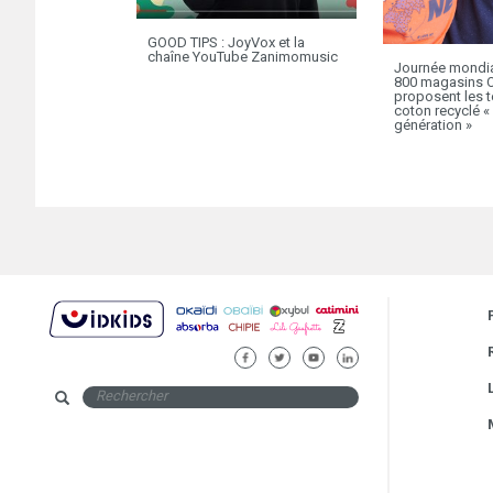
GOOD TIPS : JoyVox et la
chaîne YouTube Zanimomusic
Journée mondial
800 magasins O
proposent les t
coton recyclé «
génération »
FACEBOOK
TWITTER
YOUTUBE
LINKEDIN