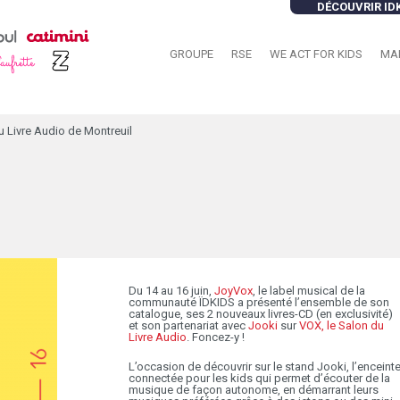
DÉCOUVRIR ID
GROUPE
RSE
WE ACT FOR KIDS
MA
u Livre Audio de Montreuil
Du 14 au 16 juin,
JoyVox
, le label musical de la
communauté ÏDKIDS a présenté l’ensemble de son
catalogue, ses 2 nouveaux livres-CD (en exclusivité)
et son partenariat avec
Jooki
sur
VOX, le Salon du
Livre Audio
. Foncez-y !
L’occasion de découvrir sur le stand Jooki, l’enceint
connectée pour les kids qui permet d’écouter de la
musique de façon autonome, en démarrant leurs