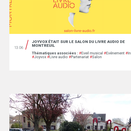
JOYVOX ÉTAIT SUR LE SALON DU LIVRE AUDIO DE
MONTREUIL
13.06
Thématiques associées :
#
Eveil musical
#
Evénement
#
I
#
Joyvox
#
Livre audio
#
Partenariat
#
Salon