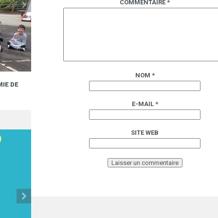
COMMENTAIRE
*
NOM
*
IE DE
PROJET MUSICAL JOYVOX SOUTENU PAR L’AC
CRÉTEIL !
21.06
E-MAIL
*
SITE WEB