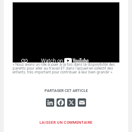
« Nous avons un rôle à jouer à la fois dans la disponibilité des
parents pour aller au travail ET dans l’accueil en collectif des
enfants, très important pour contribuer à leur bien-grandir ».
PARTAGER CET ARTICLE
LINKEDIN
FACEBOOK
X
EMAIL
LAISSER UN COMMENTAIRE