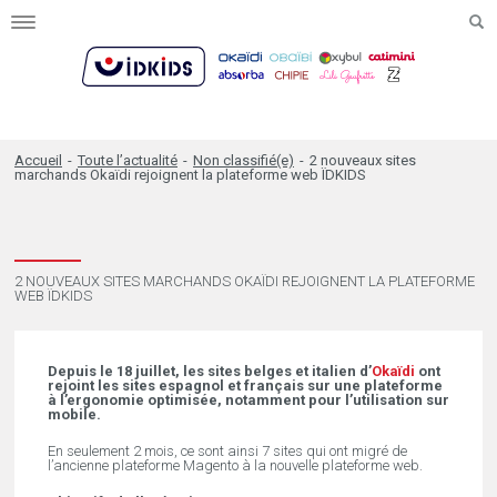
Toggle
navigation
Accueil
-
Toute l’actualité
-
Non classifié(e)
-
2 nouveaux sites
marchands Okaïdi rejoignent la plateforme web ÏDKIDS
2 NOUVEAUX SITES MARCHANDS OKAÏDI REJOIGNENT LA PLATEFORME
WEB ÏDKIDS
Depuis le 18 juillet, les sites belges et italien d’
Okaïdi
ont
rejoint les sites espagnol et français sur une plateforme
à l’ergonomie optimisée, notamment pour l’utilisation sur
mobile.
En seulement 2 mois, ce sont ainsi 7 sites qui ont migré de
l’ancienne plateforme Magento à la nouvelle plateforme web.