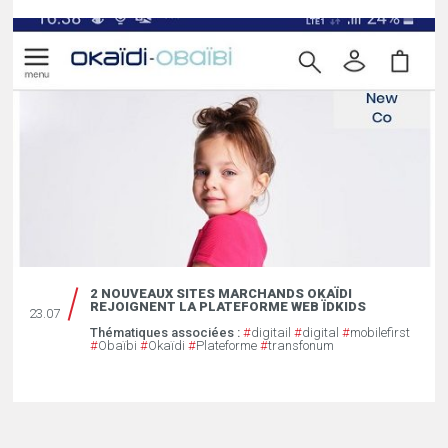
2 NOUVEAUX SITES MARCHANDS OKAÏDI
REJOIGNENT LA PLATEFORME WEB ÏDKIDS
23.07
Thématiques associées :
#
digitail
#
digital
#
mobilefirst
#
Obaïbi
#
Okaïdi
#
Plateforme
#
transfonum