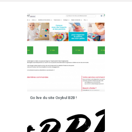
Go live du site Oxybul B2B !