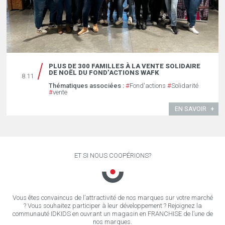
PLUS DE 300 FAMILLES À LA VENTE SOLIDAIRE
DE NOËL DU FOND’ACTIONS WAFK
8.11
Thématiques associées :
#
Fond'actions
#
Solidarité
#
vente
EN SAVOIR
ET SI NOUS COOPÉRIONS?
Vous êtes convaincus de l’attractivité de nos marques sur votre marché
? Vous souhaitez participer à leur développement ? Rejoignez la
communauté IDKIDS en ouvrant un magasin en FRANCHISE de l’une de
nos marques.