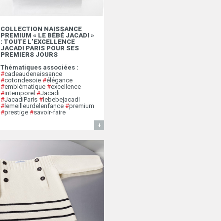
COLLECTION NAISSANCE
PREMIUM « LE BÉBÉ JACADI »
: TOUTE L’EXCELLENCE
JACADI PARIS POUR SES
PREMIERS JOURS
Thématiques associées :
#
cadeaudenaissance
#
cotondesoie
#
élégance
#
emblématique
#
excellence
#
intemporel
#
Jacadi
#
JacadiParis
#
lebebejacadi
#
lemeilleurdelenfance
#
premium
#
prestige
#
savoir-faire
EN SAVOIR