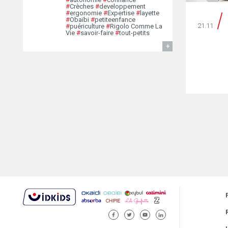
#
Crèches
#
developpement
#
ergonomie
#
Expertise
#
layette
#
Obaïbi
#
petiteenfance
21.11
#
puériculture
#
Rigolo Comme La
Vie
#
savoir-faire
#
tout-petits
EN SAVOIR
FACEBOOK
TWITTER
YOUTUBE
LINKEDIN