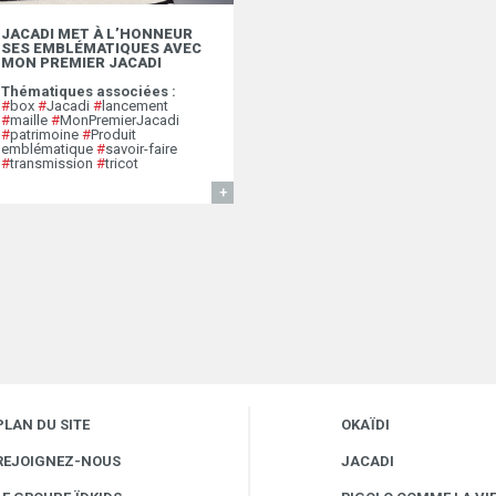
JACADI MET À L’HONNEUR
SES EMBLÉMATIQUES AVEC
MON PREMIER JACADI
Thématiques associées :
#
box
#
Jacadi
#
lancement
#
maille
#
MonPremierJacadi
#
patrimoine
#
Produit
emblématique
#
savoir-faire
#
transmission
#
tricot
EN SAVOIR
PLAN DU SITE
OKAÏDI
REJOIGNEZ-NOUS
JACADI