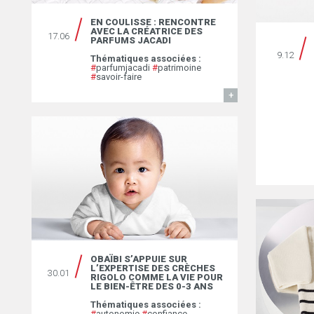
EN COULISSE : RENCONTRE
AVEC LA CRÉATRICE DES
17.06
PARFUMS JACADI
9.12
Thématiques associées :
#
parfumjacadi
#
patrimoine
#
savoir-faire
EN SAVOIR
OBAÏBI S’APPUIE SUR
L’EXPERTISE DES CRÈCHES
30.01
RIGOLO COMME LA VIE POUR
LE BIEN-ÊTRE DES 0-3 ANS
Thématiques associées :
#
autonomie
#
confiance