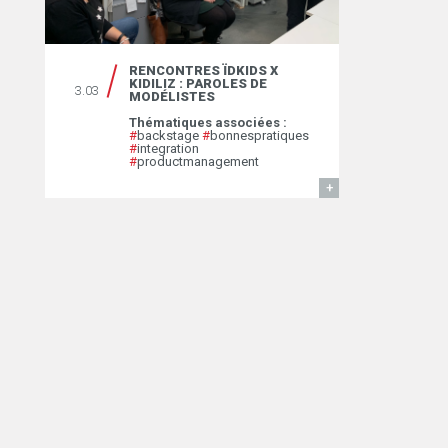
RENCONTRES ÏDKIDS X
KIDILIZ : PAROLES DE
3.03
MODÉLISTES
Thématiques associées :
#
backstage
#
bonnespratiques
#
integration
#
productmanagement
EN SAVOIR