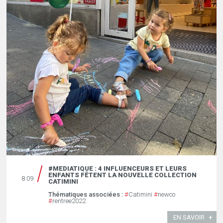
#MEDIATIQUE : 4 INFLUENCEURS ET LEURS
ENFANTS FÊTENT LA NOUVELLE COLLECTION
8.09
CATIMINI ￼
Thématiques associées :
#
Catimini
#
newco
#
rentree2022
EN SAVOIR