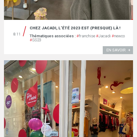
CHEZ JACADI, L’ÉTÉ 2023 EST (PRESQUE) LÀ !
8.11
Thématiques associées :
#
franchise
#
Jacadi
#
newco
#
SS23
EN SAVOIR