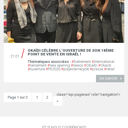
OKAÏDI CÉLÈBRE L’OUVERTURE DE SON 18ÈME
POINT DE VENTE EN ISRAËL !
21.01
Thématiques associées :
#
Evénement
#
International
#
lancement
#
new opening
#
newco
#
Obaïbi
#
Okaïdi
#
ouverture
#
PE2020
#
polyesterrecyclé
#
presse
#
retail
EN SAVOIR
class='wp-pagenavi' role='navigation'>
Page 1 sur 2
1
2
»
ET SI NOUS COOPÉRIONS?