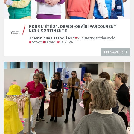
POUR L’ÉTÉ 24, OKAÏDI-OBAÏBI PARCOURENT
LES 5 CONTINENTS
30.01
Thématiques associées :
#
20questionstotheworld
#
newco
#
Okaïdi
#
SS2024
EN SAVOIR