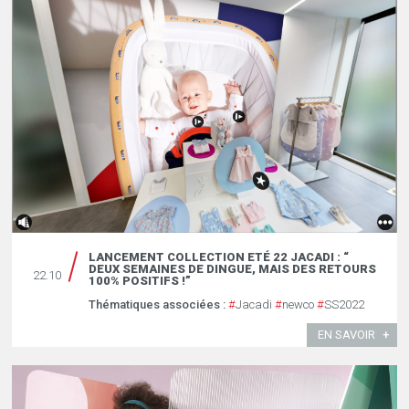
LANCEMENT COLLECTION ETÉ 22 JACADI : “
DEUX SEMAINES DE DINGUE, MAIS DES RETOURS
22.10
100% POSITIFS !”
Thématiques associées :
#
Jacadi
#
newco
#
SS2022
EN SAVOIR