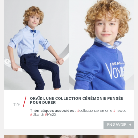
OKAÏDI, UNE COLLECTION CÉRÉMONIE PENSÉE
POUR DURER
7.04
Thématiques associées :
#
collectionceremonie
#
newco
#
Okaidi
#
PE22
EN SAVOIR