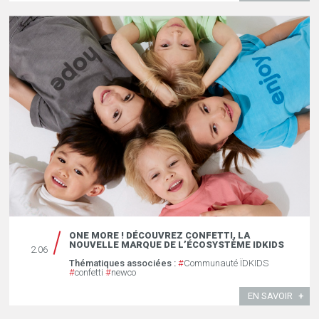
ONE MORE ! DÉCOUVREZ CONFETTI, LA
NOUVELLE MARQUE DE L’ÉCOSYSTÈME IDKIDS
2.06
Thématiques associées :
#
Communauté ÏDKIDS
#
confetti
#
newco
EN SAVOIR