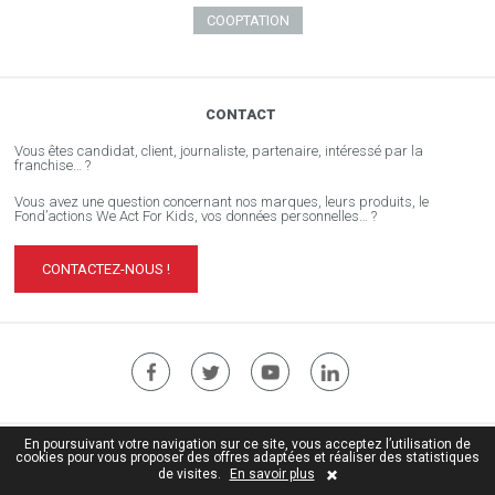
COOPTATION
CONTACT
Vous êtes candidat, client, journaliste, partenaire, intéressé par la
franchise… ?
Vous avez une question concernant nos marques, leurs produits, le
Fond’actions We Act For Kids, vos données personnelles… ?
CONTACTEZ-NOUS !
En poursuivant votre navigation sur ce site, vous acceptez l’utilisation de
Site institutionnel ÏDKIDS
cookies pour vous proposer des offres adaptées et réaliser des statistiques
Crédits
| © Copyright ïdkids 2017
de visites.
En savoir plus