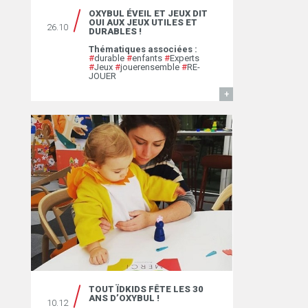
OXYBUL ÉVEIL ET JEUX DIT
OUI AUX JEUX UTILES ET
26.10
DURABLES !
Thématiques associées :
#
durable
#
enfants
#
Experts
#
Jeux
#
jouerensemble
#
RE-
JOUER
EN SAVOIR
TOUT ÏDKIDS FÊTE LES 30
ANS D’OXYBUL !
10.12