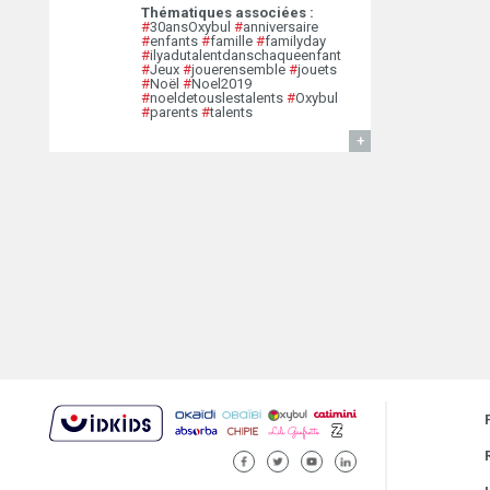
Thématiques associées :
#
30ansOxybul
#
anniversaire
#
enfants
#
famille
#
familyday
#
ilyadutalentdanschaqueenfant
#
Jeux
#
jouerensemble
#
jouets
#
Noël
#
Noel2019
#
noeldetouslestalents
#
Oxybul
#
parents
#
talents
EN SAVOIR
FACEBOOK
TWITTER
YOUTUBE
LINKEDIN