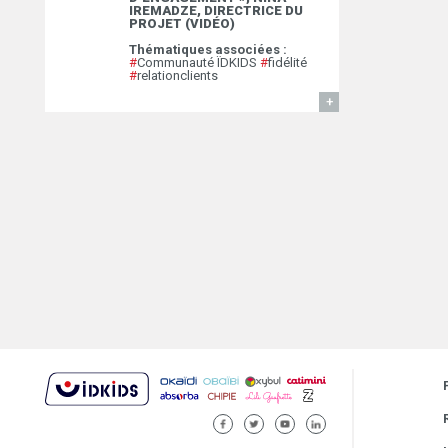
IREMADZE, DIRECTRICE DU
PROJET (VIDÉO)
Thématiques associées :
#
Communauté ÏDKIDS
#
fidélité
#
relationclients
EN SAVOIR
FACEBOOK
TWITTER
YOUTUBE
LINKEDIN