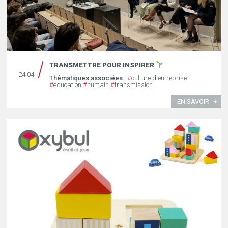
TRANSMETTRE POUR INSPIRER
24.04
Thématiques associées :
#
culture d'entreprise
#
education
#
humain
#
transmission
EN SAVOIR