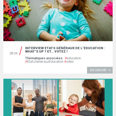
INTERVIEW ETATS GÉNÉRAUX DE L’EDUCATION :
WHAT’S UP ? ET… VOTEZ !
28.04
Thématiques associées :
#
education
#
EtatsGenerauxEducation
#
votez
EN SAVOIR