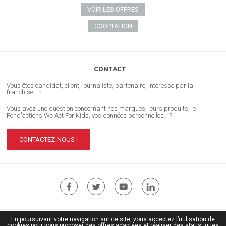
VOIR LES OFFRES
COOPTATION
CONTACT
Vous êtes candidat, client, journaliste, partenaire, intéressé par la
franchise… ?
Vous avez une question concernant nos marques, leurs produits, le
Fond’actions We Act For Kids, vos données personnelles… ?
CONTACTEZ-NOUS !
En poursuivant votre navigation sur ce site, vous acceptez l’utilisation de
Site institutionnel ÏDKIDS
cookies pour vous proposer des offres adaptées et réaliser des statistiques