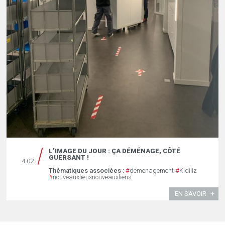
L’IMAGE DU JOUR : ÇA DÉMÉNAGE, CÔTÉ
GUERSANT !
4.02
Thématiques associées :
#
demenagement
#
Kidiliz
#
nouveauxlieuxnouveauxliens
EN SAVOIR